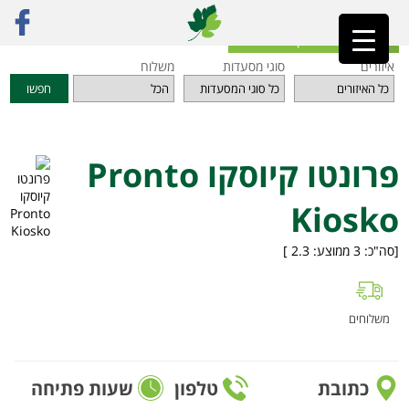
ראשי
»
מסעדות
»
תל אביב והמרכז
»
פרונטו קיוסקו Pronto Kiosko
חזרה לאינדקס המסעדות
איזורים
סוגי מסעדות
משלוח
חפשו
פרונטו קיוסקו Pronto
Kiosko
[סה"כ:
3
ממוצע:
2.3
]
משלוחים
כתובת
טלפון
שעות פתיחה