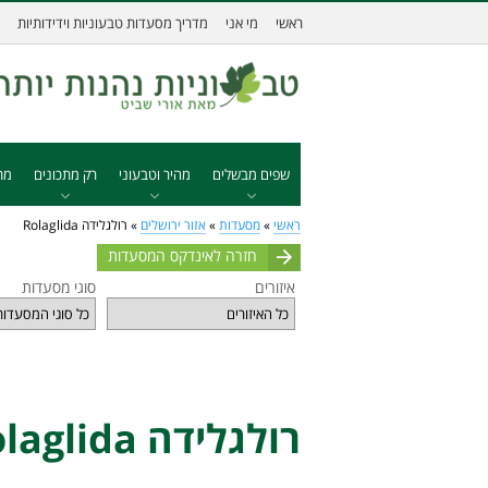
ראשי
מי אני
מדריך מסעדות טבעוניות וידידותיות
שפים מבשלים
מהיר וטבעוני
רק מתכונים
מת
ראשי
»
מסעדות
»
אזור ירושלים
»
רולגלידה Rolaglida
חזרה לאינדקס המסעדות
איזורים
סוגי מסעדות
רולגלידה Rolaglida