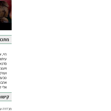
מתכונ
היי, א
עיתונ
סדנאו
ויועצ
ועורכ
טבעונ
אהבה.
אלי 
קישור
מג'דרה עם