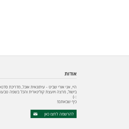
אודות
היי, אני אורי שביט - עיתונאית אוכל, מדריכת סדנא
בישול, מרצה ויועצת קולינארית והכל בשפה טבעונ
:-)
כיף שבאתם!
להרשמה לחצו כאן