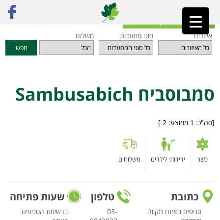
ראשי
»
מסעדות
»
תל אביב והמרכז
»
סמבוסביח Sambusabich
חזרה לאינדקס המסעדות
איזורים
סוגי מסעדות
משלוח
חפשו
סמבוסביח Sambusabich
[סה"כ:
1
ממוצע:
2
]
כשר
ידידותי לילדים
משלוחים
כתובת
טלפון
שעות פתיחה
סניפים בפתח תקווה
03-
ברשימת הסניפים