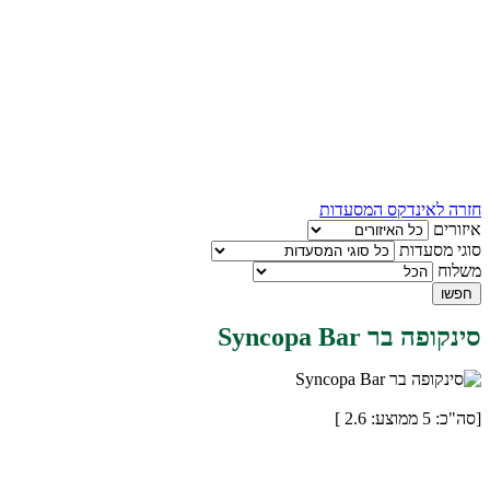
חזרה לאינדקס המסעדות
איזורים
סוגי מסעדות
משלוח
חפשו
סינקופה בר Syncopa Bar
[סה"כ:
5
ממוצע:
2.6
]