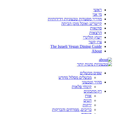
ראשי
מי אני
מדריך מסעדות טבעוניות וידידותיות
קייטרינג ואוכל מוכן הביתה
סדנאות
הרצאות
ייעוץ קולינרי
צרו קשר
The Israeli Vegan Dining Guide
About
שפים מבשלים
מבשלים מסלול מחדש
מהיר וטבעוני
קינוחי פלאות
רק מתכונים
אורז
דגנים
ירקות
כריכים, ממרחים והברקות