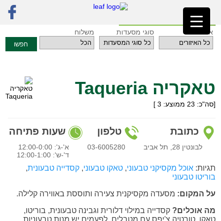
ראשי
»
מסעדות
»
תל אביב והמרכז
»
טאקריה Taqueria
חזרה לאינדקס המסעדות
איזורים
סוגי מסעדות
משלוח
חפשו
טאקריה Taqueria
[סה"כ:
23
ממוצע:
3
]
כתובת
טלפון
שעות פתיחה
לבונטין 28, תל אביב
03-6005280
א'-ג': 12:00-0:00
ד'-ש': 12:00-1:00
תגיות:
אוכל מקסיקני טבעוני
,
טאקו טבעוני
,
קסדייה טבעונית
,
בוריטו טבעוני
על המקום:
מסעדה מקסיקנית צעירה ותוססת באווירה קלילה.
מה אוכלים?
קסדייה במילוי דלורית וגבינה טבעונית, בוריטו,
טאקו, טורטיה צ'יפס עם מטבלים. לפעמים יש מנות טבעוניות