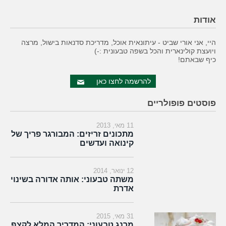
אודות
היי, אני אורי שביט - עיתונאית אוכל, מדריכת סדנאות בישול, מרצה
ויועצת קולינארית והכל בשפה טבעונית :-)
כיף שבאתם!
להרשמה לחצו כאן
פוסטים פופולריים
11 מאי, 2013
מתכונים זריזים: המבורגר פריך של
קינואה ועדשים
12 ינואר, 2014
משתה טבעוני: אותה אדורה בשינוי
אדרת
31 מאי, 2015
מרנג טבעוני: המדריך המלא לקצף