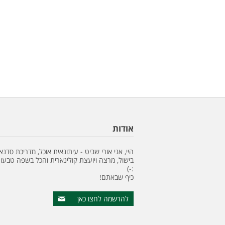
אודות
היי, אני אורי שביט - עיתונאית אוכל, מדריכת סדנא
בישול, מרצה ויועצת קולינארית והכל בשפה טבעונ
:-)
כיף שבאתם!
להרשמה לחצו כאן