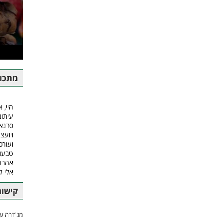
מתכונ
היי, א
עיתונ
סדנאו
ויועצ
ועורכ
טבעונ
אהבה.
אלי 
קישור
מג'דרה עם