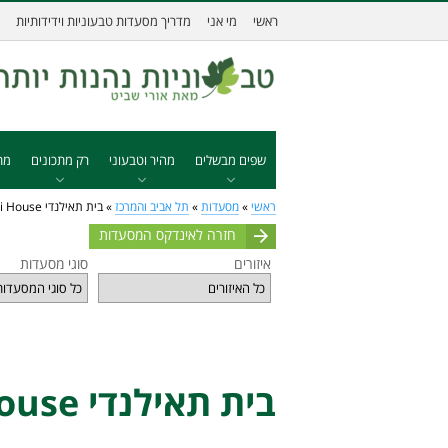
ראשי
מי אני
מדריך מסעדות טבעוניות וידידותיות
שפים מבשלים
מהיר וטבעוני
רק מתכונים
מת
ראשי
»
מסעדות
»
תל אביב והמרכז
»
בית תאילנדי Thai House
חזרה לאינדקס המסעדות
איזורים
סוגי מסעדות
בית תאילנדי Thai House