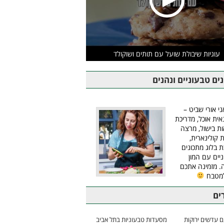
עוגיות שיבולת שועל עם תותים ושוקולד
ים טבעוניים ונהנים
ני אורי שביט –
אית אוכל, מדריכת
ת בישול, מרצה
ת קולינארית,
ת בלוג מתכונים
יים עם המון
 מזמינה אתכם
למטבח
ים
 עדשים ירוקות
מסעדות טבעוניות בתל אביב