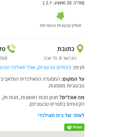
[סה"כ:
20
ממוצע:
2.1
]
מומלץ טבעוניות נהנות יותר
כתובת
טלפ
בוגרשוב 8, תל אביב
8568
תגיות:
קינוחים טבעוניים
,
אוכל תאילנדי טבעו
על המקום:
המסעדה התאילנדית התלאביבית ה
טבעוניות מסומנות.
מה אוכלים?
מגוון מנות ראשונות, מנות ווק,
הקינוחים בתפריט טבעוניים).
לאתר של בית תאילנדי