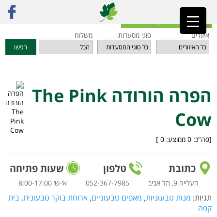
ראשי
»
מסעדות
»
תל אביב והמרכז
»
הפרה הורודה The Pink Cow
חזרה לאינדקס המסעדות
איזורים
סוגי מסעדות
משלוח
חפשו
הפרה הורודה The Pink
Cow
[סה"כ:
0
ממוצע:
0
]
כתובת
טלפון
שעות פתיחה
העלייה 9, תל אביב
א׳-ש׳ 8:00-17:00
תגיות:
מנות טבעוניות
,
מאפים טבעוניים
,
ארוחת בוקר טבעונית
,
בית
קפה