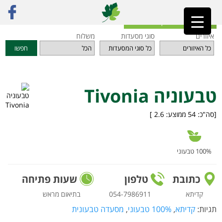
ראשי
»
מסעדות
»
אזור הצפון
»
טבעוניה Tivonia
חזרה לאינדקס המסעדות
איזורים
סוגי מסעדות
משלוח
חפשו
טבעוניה Tivonia
[סה"כ:
54
ממוצע:
2.6
]
100% טבעוני
כתובת
טלפון
שעות פתיחה
קדיתא
054-7986911
בתיאום מראש
תגיות:
קדיתא
,
100% טבעוני
,
מסעדה טבעונית