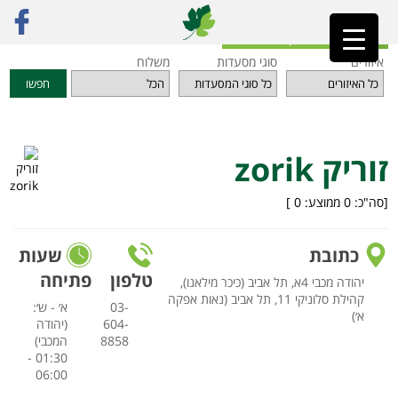
ראשי
»
מסעדות
»
תל אביב והמרכז
»
זוריק zorik
חזרה לאינדקס המסעדות
איזורים
סוגי מסעדות
משלוח
חפשו
זוריק zorik
[סה"כ:
0
ממוצע:
0
]
כתובת
שעות
טלפון
פתיחה
יהודה מכבי 4א, תל אביב (כיכר מילאנו),
קהילת סלוניקי 11, תל אביב (נאות אפקה
03-
א׳ - ש׳:
א׳)
604-
(יהודה
8858
המכבי)
01:30 -
06:00