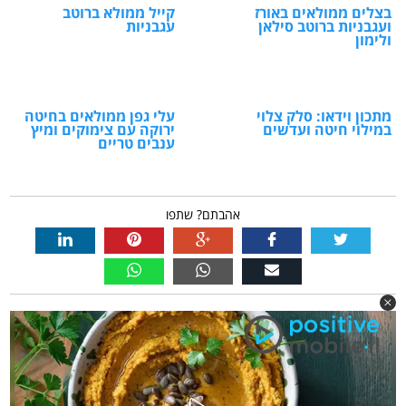
בצלים ממולאים באורז
קייל ממולא ברוטב
ועגבניות ברוטב סילאן
עגבניות
ולימון
מתכון וידאו: סלק צלוי
עלי גפן ממולאים בחיטה
במילוי חיטה ועדשים
ירוקה עם צימוקים ומיץ
ענבים טריים
אהבתם? שתפו