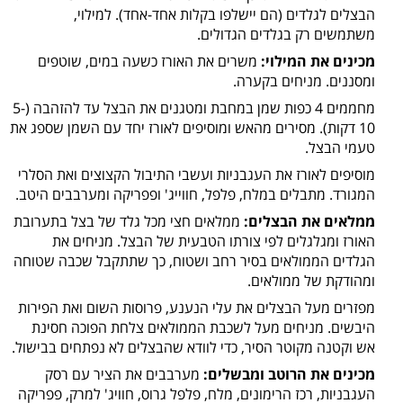
הבצלים לגלדים (הם יישלפו בקלות אחד-אחד). למילוי,
משתמשים רק בגלדים הגדולים.
מכינים את המילוי:
משרים את האורז כשעה במים, שוטפים
ומסננים. מניחים בקערה.
מחממים 4 כפות שמן במחבת ומטגנים את הבצל עד להזהבה (5-
10 דקות). מסירים מהאש ומוסיפים לאורז יחד עם השמן שספג את
טעמי הבצל.
מוסיפים לאורז את העגבניות ועשבי התיבול הקצוצים ואת הסלרי
המגורד. מתבלים במלח, פלפל, חווייג' ופפריקה ומערבבים היטב.
ממלאים את הבצלים:
ממלאים חצי מכל גלד של בצל בתערובת
האורז ומגלגלים לפי צורתו הטבעית של הבצל. מניחים את
הגלדים הממולאים בסיר רחב ושטוח, כך שתתקבל שכבה שטוחה
ומהודקת של ממולאים.
מפזרים מעל הבצלים את עלי הנענע, פרוסות השום ואת הפירות
היבשים. מניחים מעל לשכבת הממולאים צלחת הפוכה חסינת
אש וקטנה מקוטר הסיר, כדי לוודא שהבצלים לא נפתחים בבישול.
מכינים את הרוטב ומבשלים:
מערבבים את הציר עם רסק
העגבניות, רכז הרימונים, מלח, פלפל גרוס, חוויג' למרק, פפריקה