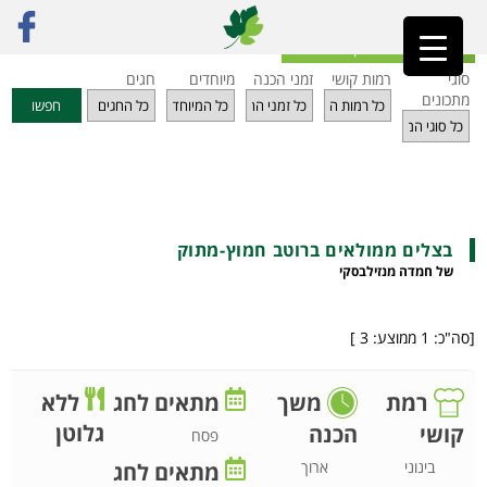
ראשי
»
מתכונים
»
ממולאים
»
בצלים ממולאים ברוטב חמוץ-מתוק
חזרה לאינדקס מתכונים
סוגי
רמות קושי
זמני הכנה
מיוחדים
חגים
מתכונים
חפשו
בצלים ממולאים ברוטב חמוץ-מתוק
של חמדה מנזילבסקי
[סה"כ:
1
ממוצע:
3
]
רמת
משך
מתאים לחג
ללא
גלוטן
קושי
הכנה
פסח
בינוני
ארוך
מתאים לחג