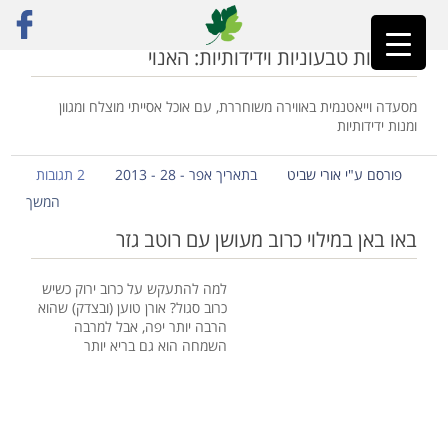
ראשי
»
אוכל אסייתי
מסעדות טבעוניות וידידותיות: האנוי
מסעדה וייאטנמית באווירה משוחררת, עם אוכל אסייתי מוצלח ומגוון
ומנות ידידותיות
פורסם ע"י אורי שביט
בתאריך אפר - 28 - 2013
2 תגובות
המשך
באו באן במילוי כרוב מעושן עם רוטב גזר
למה להתעקש על כרוב ירוק כשיש
כרוב סגול? אורן טוען (ובצדק) שהוא
הרבה יותר יפה, אבל למרבה
השמחה הוא גם בריא יותר