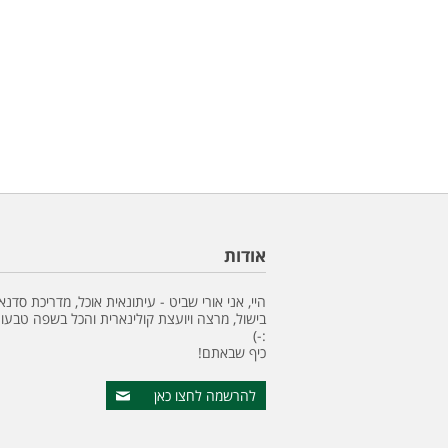
אודות
היי, אני אורי שביט - עיתונאית אוכל, מדריכת סדנא
בישול, מרצה ויועצת קולינארית והכל בשפה טבעונ
:-)
כיף שבאתם!
להרשמה לחצו כאן