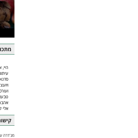
מתכונ
היי, א
עיתונ
סדנאו
ויועצ
ועורכ
טבעונ
אהבה.
אלי ל
קישור
מג'דרה עם