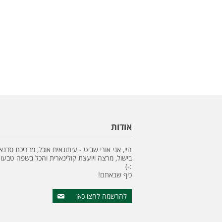
אודות
היי, אני אורי שביט - עיתונאית אוכל, מדריכת סדנא
בישול, מרצה ויועצת קולינארית והכל בשפה טבעונ
:-)
כיף שבאתם!
להרשמה לחצו כאן