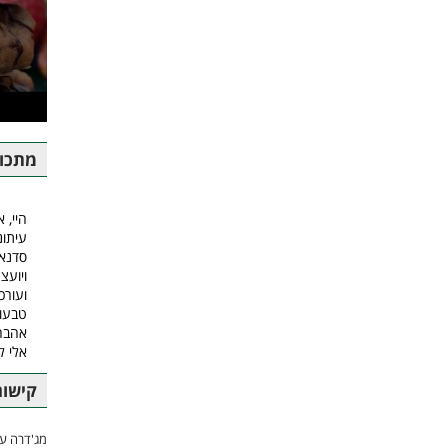
מתכונ
היי, א
עיתונ
סדנאו
ויועצ
ועורכ
טבעונ
אהבה.
אלי 
קישור
מג'דרה עם