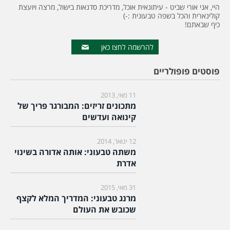
היי, אני אורי שביט - עיתונאית אוכל, מדריכת סדנאות בישול, מרצה ויועצת
קולינארית והכל בשפה טבעונית :-)
כיף שבאתם!
להרשמה לחצו כאן
פוסטים פופולריים
11 מאי, 2013
מתכונים זריזים: המבורגר פריך של
קינואה ועדשים
12 ינואר, 2014
משתה טבעוני: אותה אדורה בשינוי
אדרת
31 מאי, 2015
מרנג טבעוני: המדריך המלא לקצף
שכובש את העולם