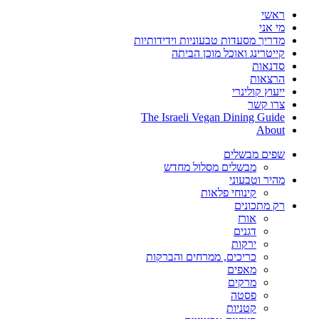
ראשי
מי אני
מדריך מסעדות טבעוניות וידידותיות
קייטרינג ואוכל מוכן הביתה
סדנאות
הרצאות
ייעוץ קולינרי
צרו קשר
The Israeli Vegan Dining Guide
About
שפים מבשלים
מבשלים מסלול מחדש
מהיר וטבעוני
קינוחי פלאות
רק מתכונים
אורז
דגנים
ירקות
כריכים, ממרחים והברקות
מאפים
מרקים
פסטה
קטניות