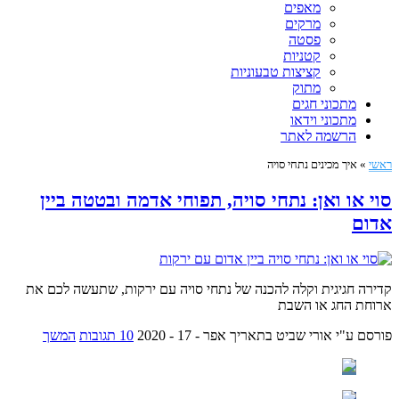
מאפים
מרקים
פסטה
קטניות
קציצות טבעוניות
מתוק
מתכוני חגים
מתכוני וידאו
הרשמה לאתר
ראשי
»
איך מכינים נתחי סויה
סוי או ואן: נתחי סויה, תפוחי אדמה ובטטה ביין
אדום
קדירה חגיגית וקלה להכנה של נתחי סויה עם ירקות, שתעשה לכם את
ארוחת החג או השבת
פורסם ע"י אורי שביט
בתאריך אפר - 17 - 2020
10 תגובות
המשך