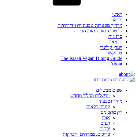
ראשי
מי אני
מדריך מסעדות טבעוניות וידידותיות
קייטרינג ואוכל מוכן הביתה
סדנאות
הרצאות
ייעוץ קולינרי
צרו קשר
The Israeli Vegan Dining Guide
About
שפים מבשלים
מבשלים מסלול מחדש
מהיר וטבעוני
קינוחי פלאות
רק מתכונים
אורז
דגנים
ירקות
כריכים, ממרחים והברקות