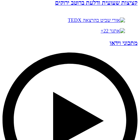
קציצות שעועית ודלעת ברוטב ירוקים
מתכוני וידאו