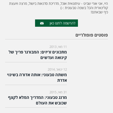
היי, אני אורי שביט - עיתונאית אוכל, מדריכת סדנאות בישול, מרצה ויועצת
קולינארית והכל בשפה טבעונית :-)
כיף שבאתם!
להרשמה לחצו כאן
פוסטים פופולריים
11 מאי, 2013
מתכונים זריזים: המבורגר פריך של
קינואה ועדשים
12 ינואר, 2014
משתה טבעוני: אותה אדורה בשינוי
אדרת
31 מאי, 2015
מרנג טבעוני: המדריך המלא לקצף
שכובש את העולם