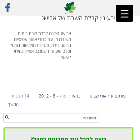
ראשי
»
ארוחת שבת טבעונית
פיוז'ן טבעוני: קבלת השבת של אבישג
אבישג מכינה קבלת שבת ביתית
משודרגת, עם כדורי אזוקי עסיסיים
ברוטב בירה, פטריות ממולאות בורגול
וסלט שעועית שמככב אפילו כמילוי
לסושי
פורסם ע"י אורי שביט
בתאריך מרץ - 8 - 2012
14 תגובות
המשך
רוצה לקבל עוד מתכונים במייל?