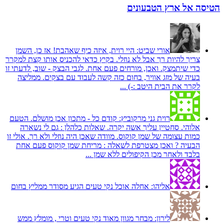
הטיסה אל ארץ הטבעונים
אורי שביט:
היי רוית, איזה כיף שאהבת! אז כן, השמן
צריך להיות רך אבל לא נוזלי. בקיץ כדאי להכניס אותו קצת למקרר
כדי שיתמצק. ואכן, מורחים פעם אחת. לגבי הבצק - שוב, לדעתי זו
בעיה של מזג אוויר, בחום כזה קשה לעבוד עם בצקים. ממליצה
לקרר את הבית היטב :-) ...
רוית גני מרקוביץ:
קודם כל - מתכון אכן מושלם. הטעם
אלוהי. סחטיין עליך אשה יקרה. שאלות כלהלן : גם לי נשארה
כמות עצומה של שמן קוקוס. מוודה שאכן היה נוזלי ולא רך. אולי זו
הבעיה ? ואכן מצטרפת לשאלה : מריחת שמן קוקוס פעם אחת
בלבד ולאחר מכן הקיפולים ללא שמן ...
אליהו:
אחלה אוכל נקי טעים הגיע מסודר ממליץ בחום
לירון:
מבחר מגוון מאוד נקי טעים וטרי , מומלץ ממש