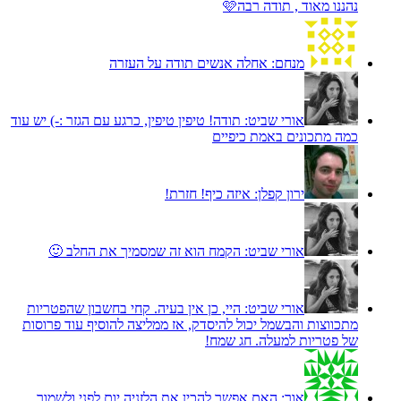
נהננו מאוד , תודה רבה🩷
מנחם:
אחלה אנשים תודה על העזרה
אורי שביט:
תודה! טיפין טיפין, כרגע עם הגזר :-) יש עוד
כמה מתכונים באמת כיפיים
ירון קפלן:
איזה כיף! חזרת!
אורי שביט:
הקמח הוא זה שמסמיך את החלב 🙂
אורי שביט:
היי, כן אין בעיה. קחי בחשבון שהפטריות
מתכווצות והבשמל יכול להיסדק, אז ממליצה להוסיף עוד פרוסות
של פטריות למעלה. חג שמח!
אור:
האם אפשר להכין את הלזניה יום לפני ולשמור