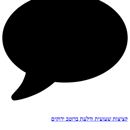
קציצות שעועית ודלעת ברוטב ירוקים