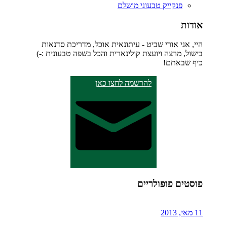
פנקייק טבעוני מושלם
אודות
היי, אני אורי שביט - עיתונאית אוכל, מדריכת סדנאות
בישול, מרצה ויועצת קולינארית והכל בשפה טבעונית :-)
כיף שבאתם!
להרשמה לחצו כאן
פוסטים פופולריים
11 מאי, 2013