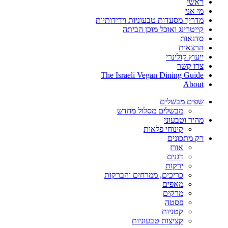
ראשי
מי אני
מדריך מסעדות טבעוניות וידידותיות
קייטרינג ואוכל מוכן הביתה
סדנאות
הרצאות
ייעוץ קולינרי
צרו קשר
The Israeli Vegan Dining Guide
About
שפים מבשלים
מבשלים מסלול מחדש
מהיר וטבעוני
קינוחי פלאות
רק מתכונים
אורז
דגנים
ירקות
כריכים, ממרחים והברקות
מאפים
מרקים
פסטה
קטניות
קציצות טבעוניות