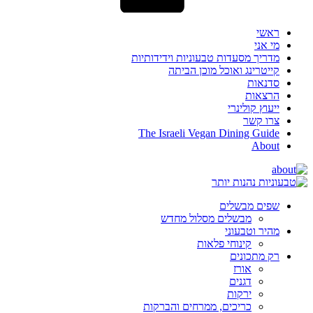
ראשי
מי אני
מדריך מסעדות טבעוניות וידידותיות
קייטרינג ואוכל מוכן הביתה
סדנאות
הרצאות
ייעוץ קולינרי
צרו קשר
The Israeli Vegan Dining Guide
About
שפים מבשלים
מבשלים מסלול מחדש
מהיר וטבעוני
קינוחי פלאות
רק מתכונים
אורז
דגנים
ירקות
כריכים, ממרחים והברקות