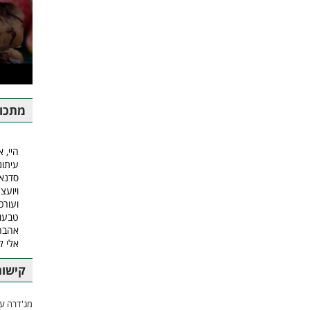
מתכונ
היי, א
עיתונ
סדנאו
ויועצ
ועורכ
טבעונ
אהבה.
אלי 
קישור
מג'דרה עם