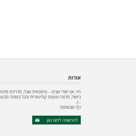
אודות
היי, אני אורי שביט - עיתונאית אוכל, מדריכת סדנא
בישול, מרצה ויועצת קולינארית והכל בשפה טבעונ
:-)
כיף שבאתם!
להרשמה לחצו כאן