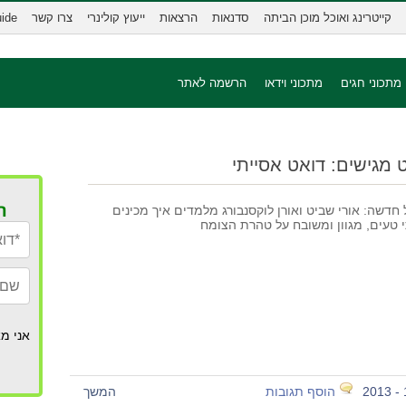
קייטרינג ואוכל מוכן הביתה
סדנאות
הרצאות
ייעוץ קולינרי
צרו קשר
uide
מתכוני חגים
מתכוני וידאו
הרשמה לאתר
ט מגישים: דואט אסייתי
ר
חדשה: אורי שביט ואורן לוקסנבורג מלמדים איך מכינים
י טעים, מגוון ומשובח על טהרת הצומח
אני מא
הוסף תגובות
המשך