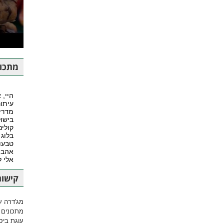
ע
מתכונ
היי, 
עיתונ
מדרי
בישול
קולינ
בלוג 
טבעונ
אהבה
אלי 
קישור
מג'דרה ע
מתכונים 
עוגת ביסק