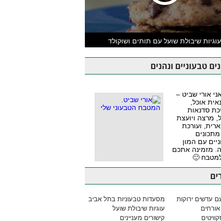
וגיות שיבולת שועל עם תותים ושוקולד
ים טבעוניים ונהנים
אני אורי שביט –
אית אוכל,
כת סדנאות
, מרצה ויועצת
ארית, ועורכת
מתכונים
יים עם המון
. מזמינה אתכם
למטבח 🙂
ים
ם עדשים ירוקות
מסעדות טבעוניות בתל אביב
אורחים
עוגיות שיבולת שועל
וויטים
קישורים מעניינים