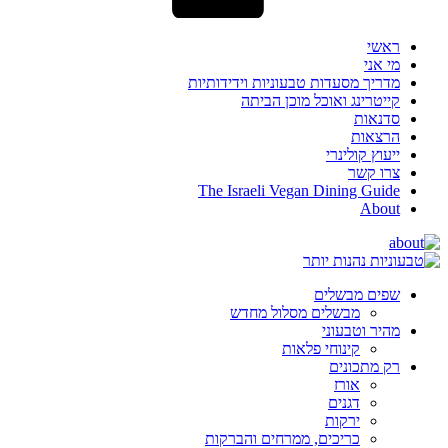
ראשי
מי אני
מדריך מסעדות טבעוניות וידידותיות
קייטרינג ואוכל מוכן הביתה
סדנאות
הרצאות
ייעוץ קולינרי
צרו קשר
The Israeli Vegan Dining Guide
About
שפים מבשלים
מבשלים מסלול מחדש
מהיר וטבעוני
קינוחי פלאות
רק מתכונים
אורז
דגנים
ירקות
כריכים, ממרחים והברקות