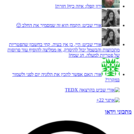
ירון קפלן:
איזה כיף! חזרת!
אורי שביט:
הקמח הוא זה שמסמיך את החלב 🙂
אורי שביט:
היי, כן אין בעיה. קחי בחשבון שהפטריות
מתכווצות והבשמל יכול להיסדק, אז ממליצה להוסיף עוד פרוסות
של פטריות למעלה. חג שמח!
אור:
האם אפשר להכין את הלזניה יום לפני ולשמור
במקרר?
מתכוני וידאו