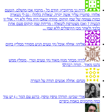
רוית גני מרקוביץ:
קודם כל - מתכון אכן מושלם. הטעם
אלוהי. סחטיין עליך אשה יקרה. שאלות כלהלן : גם לי נשארה
כמות עצומה של שמן קוקוס. מוודה שאכן היה נוזלי ולא רך. אולי זו
הבעיה ? ואכן מצטרפת לשאלה : מריחת שמן קוקוס פעם אחת
בלבד ולאחר מכן הקיפולים ללא שמן ...
אליהו:
אחלה אוכל נקי טעים הגיע מסודר ממליץ בחום
לירון:
מבחר מגוון מאוד נקי טעים וטרי , מומלץ ממש
נהננו מאוד , תודה רבה🩷
מנחם:
אחלה אנשים תודה על העזרה
אורי שביט:
תודה! טיפין טיפין, כרגע עם הגזר :-) יש עוד
כמה מתכונים באמת כיפיים