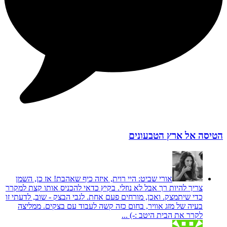
הטיסה אל ארץ הטבעונים
אורי שביט:
היי רוית, איזה כיף שאהבת! אז כן, השמן
צריך להיות רך אבל לא נוזלי. בקיץ כדאי להכניס אותו קצת למקרר
כדי שיתמצק. ואכן, מורחים פעם אחת. לגבי הבצק - שוב, לדעתי זו
בעיה של מזג אוויר, בחום כזה קשה לעבוד עם בצקים. ממליצה
לקרר את הבית היטב :-) ...