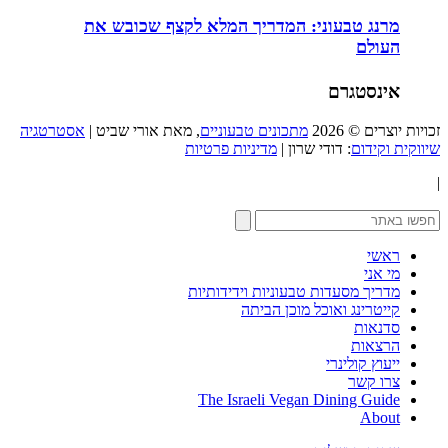
מרנג טבעוני: המדריך המלא לקצף שכובש את
העולם
אינסטגרם
זכויות יוצרים © 2026
מתכונים טבעוניים
, מאת אורי שביט |
אסטרטגיה
שיווקית וקידום
: דודי שרון |
מדיניות פרטיות
|
ראשי
מי אני
מדריך מסעדות טבעוניות וידידותיות
קייטרינג ואוכל מוכן הביתה
סדנאות
הרצאות
ייעוץ קולינרי
צרו קשר
The Israeli Vegan Dining Guide
About