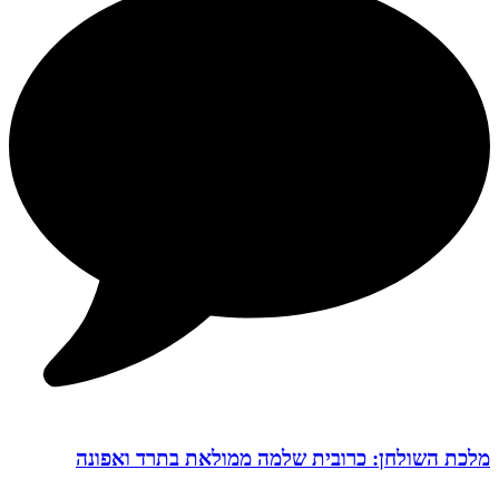
מלכת השולחן: כרובית שלמה ממולאת בתרד ואפונה