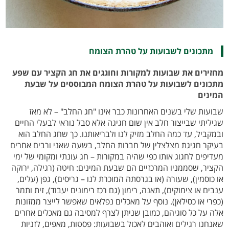
מתכונים לשבועות על טהרת הצומח
מחזירים את שבועות למקורות וחוגגים את חג הקציר עם שפע
מתכונים לשבועות על טהרת הצומח המבוססים על שבעת
המינים
שבועות שלי בשנים האחרונות כבר אינו "חג החלב" – לא מאז
שגיליתי שבייצור חלב אין שום חגיגה אלא סבל נוראי לבעלי החיים
ובמקביל, עד כמה החלב מזיק לנו ולבריאותנו. כך שחג החלב הוא
בעיקר חגיגת מצלצלין של חברות החלב, בשעה שאני ורבים אחרים
מעדיפים לחגוג אותו כפי שהיה במקורות – חג עונתי ומקומי של ימי
הקציר, שסממניו המרכזיים הם שבעת המינים: חיטה (רגילה, ירוקה
או כוסמין), שעורה (או בגרסתה המוכרת לנו – גריסים), גפן (עלים,
ענבים או צימוקים), תאנה, רימון (גם רכז רימונים יעבוד), זית ותמר
(כפרי או כסילאן). נוסף על מאכלים נפלאים שאפשר לייצר ממזונות
אלה על כל סוגיהם, כמובן שניתן לצרף למסיבה גם מאכלים אחרים
שאנחנו רגילים ואוהבים לאכול בשבועות: פסטות, מאפים, לזניות