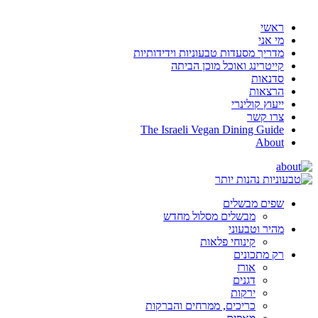
ראשי
מי אני
מדריך מסעדות טבעוניות וידידותיות
קייטרינג ואוכל מוכן הביתה
סדנאות
הרצאות
ייעוץ קולינרי
צרו קשר
The Israeli Vegan Dining Guide
About
שפים מבשלים
מבשלים מסלול מחדש
מהיר וטבעוני
קינוחי פלאות
רק מתכונים
אורז
דגנים
ירקות
כריכים, ממרחים והברקות