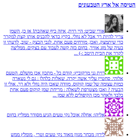
הטיסה אל ארץ הטבעונים
אורי שביט:
היי רוית, איזה כיף שאהבת! אז כן, השמן
צריך להיות רך אבל לא נוזלי. בקיץ כדאי להכניס אותו קצת למקרר
כדי שיתמצק. ואכן, מורחים פעם אחת. לגבי הבצק - שוב, לדעתי זו
בעיה של מזג אוויר, בחום כזה קשה לעבוד עם בצקים. ממליצה
לקרר את הבית היטב :-) ...
רוית גני מרקוביץ:
קודם כל - מתכון אכן מושלם. הטעם
אלוהי. סחטיין עליך אשה יקרה. שאלות כלהלן : גם לי נשארה
כמות עצומה של שמן קוקוס. מוודה שאכן היה נוזלי ולא רך. אולי זו
הבעיה ? ואכן מצטרפת לשאלה : מריחת שמן קוקוס פעם אחת
בלבד ולאחר מכן הקיפולים ללא שמן ...
אליהו:
אחלה אוכל נקי טעים הגיע מסודר ממליץ בחום
לירון:
מבחר מגוון מאוד נקי טעים וטרי , מומלץ ממש