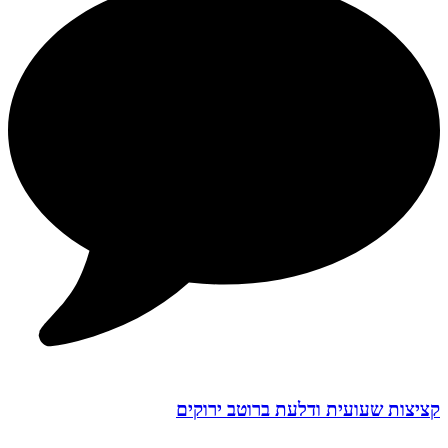
קציצות שעועית ודלעת ברוטב ירוקים