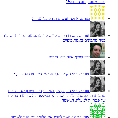
נהננו מאוד , תודה רבה🩷
מנחם:
אחלה אנשים תודה על העזרה
אורי שביט:
תודה! טיפין טיפין, כרגע עם הגזר :-) יש עוד
כמה מתכונים באמת כיפיים
ירון קפלן:
איזה כיף! חזרת!
אורי שביט:
הקמח הוא זה שמסמיך את החלב 🙂
אורי שביט:
היי, כן אין בעיה. קחי בחשבון שהפטריות
מתכווצות והבשמל יכול להיסדק, אז ממליצה להוסיף עוד פרוסות
של פטריות למעלה. חג שמח!
אור:
האם אפשר להכין את הלזניה יום לפני ולשמור