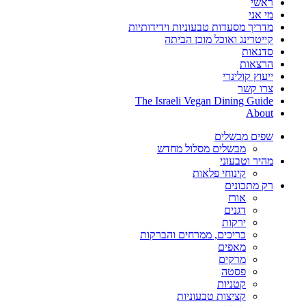
ראשי
מי אני
מדריך מסעדות טבעוניות וידידותיות
קייטרינג ואוכל מוכן הביתה
סדנאות
הרצאות
ייעוץ קולינרי
צרו קשר
The Israeli Vegan Dining Guide
About
שפים מבשלים
מבשלים מסלול מחדש
מהיר וטבעוני
קינוחי פלאות
רק מתכונים
אורז
דגנים
ירקות
כריכים, ממרחים והברקות
מאפים
מרקים
פסטה
קטניות
קציצות טבעוניות