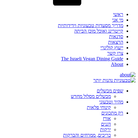
ראשי
מי אני
מדריך מסעדות טבעוניות וידידותיות
קייטרינג ואוכל מוכן הביתה
סדנאות
הרצאות
ייעוץ קולינרי
צרו קשר
The Israeli Vegan Dining Guide
About
שפים מבשלים
מבשלים מסלול מחדש
מהיר וטבעוני
קינוחי פלאות
רק מתכונים
אורז
דגנים
ירקות
כריכים, ממרחים והברקות