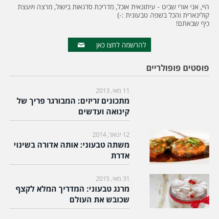
היי, אני אורי שביט - עיתונאית אוכל, מדריכת סדנאות בישול, מרצה ויועצת
קולינארית והכל בשפה טבעונית :-)
כיף שבאתם!
להרשמה לחצו כאן
פוסטים פופולריים
11 מאי, 2013
מתכונים זריזים: המבורגר פריך של
קינואה ועדשים
12 ינואר, 2014
משתה טבעוני: אותה אדורה בשינוי
אדרת
31 מאי, 2015
מרנג טבעוני: המדריך המלא לקצף
שכובש את העולם