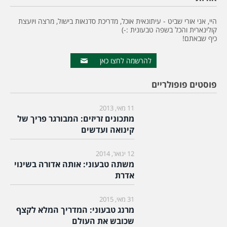
היי, אני אורי שביט - עיתונאית אוכל, מדריכת סדנאות בישול, מרצה ויועצת
קולינארית והכל בשפה טבעונית :-)
כיף שבאתם!
להרשמה לחצו כאן
פוסטים פופולריים
11 מאי, 2013
מתכונים זריזים: המבורגר פריך של
קינואה ועדשים
12 ינואר, 2014
משתה טבעוני: אותה אדורה בשינוי
אדרת
31 מאי, 2015
מרנג טבעוני: המדריך המלא לקצף
שכובש את העולם