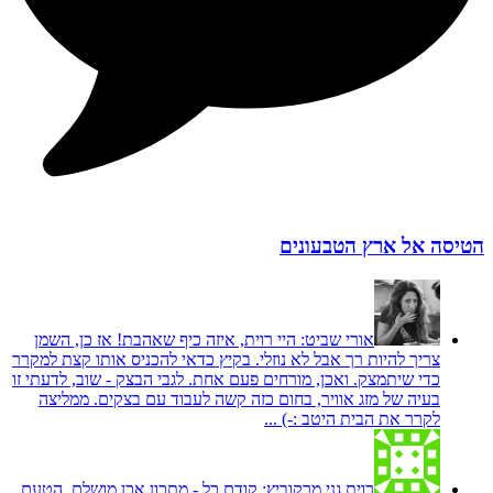
הטיסה אל ארץ הטבעונים
אורי שביט:
היי רוית, איזה כיף שאהבת! אז כן, השמן
צריך להיות רך אבל לא נוזלי. בקיץ כדאי להכניס אותו קצת למקרר
כדי שיתמצק. ואכן, מורחים פעם אחת. לגבי הבצק - שוב, לדעתי זו
בעיה של מזג אוויר, בחום כזה קשה לעבוד עם בצקים. ממליצה
לקרר את הבית היטב :-) ...
רוית גני מרקוביץ:
קודם כל - מתכון אכן מושלם. הטעם