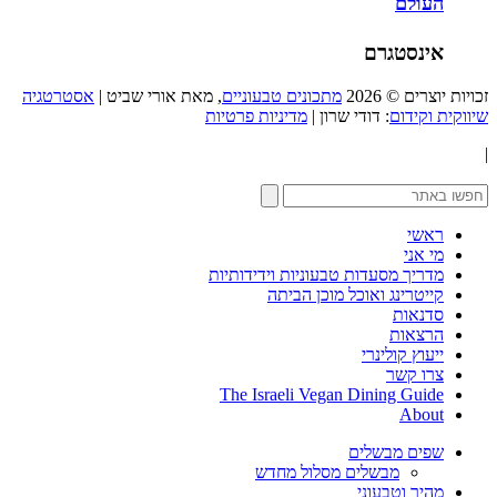
העולם
אינסטגרם
זכויות יוצרים © 2026
מתכונים טבעוניים
, מאת אורי שביט |
אסטרטגיה
שיווקית וקידום
: דודי שרון |
מדיניות פרטיות
|
ראשי
מי אני
מדריך מסעדות טבעוניות וידידותיות
קייטרינג ואוכל מוכן הביתה
סדנאות
הרצאות
ייעוץ קולינרי
צרו קשר
The Israeli Vegan Dining Guide
About
שפים מבשלים
מבשלים מסלול מחדש
מהיר וטבעוני