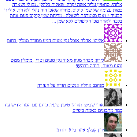
אלוהי. סחטיין עליך אשה יקרה. שאלות כלהלן : גם לי נשארה
כמות עצומה של שמן קוקוס. מוודה שאכן היה נוזלי ולא רך. אולי זו
הבעיה ? ואכן מצטרפת לשאלה : מריחת שמן קוקוס פעם אחת
בלבד ולאחר מכן הקיפולים ללא שמן ...
אליהו:
אחלה אוכל נקי טעים הגיע מסודר ממליץ בחום
לירון:
מבחר מגוון מאוד נקי טעים וטרי , מומלץ ממש
נהננו מאוד , תודה רבה🩷
מנחם:
אחלה אנשים תודה על העזרה
אורי שביט:
תודה! טיפין טיפין, כרגע עם הגזר :-) יש עוד
כמה מתכונים באמת כיפיים
ירון קפלן:
איזה כיף! חזרת!