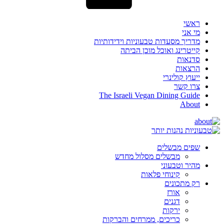
ראשי
מי אני
מדריך מסעדות טבעוניות וידידותיות
קייטרינג ואוכל מוכן הביתה
סדנאות
הרצאות
ייעוץ קולינרי
צרו קשר
The Israeli Vegan Dining Guide
About
שפים מבשלים
מבשלים מסלול מחדש
מהיר וטבעוני
קינוחי פלאות
רק מתכונים
אורז
דגנים
ירקות
כריכים, ממרחים והברקות