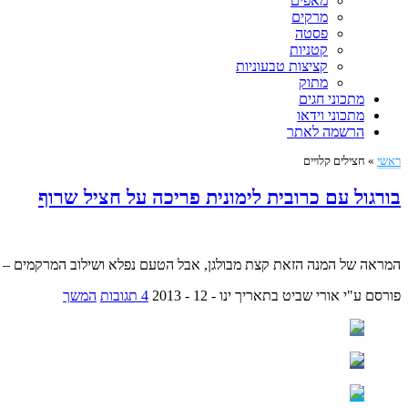
מאפים
מרקים
פסטה
קטניות
קציצות טבעוניות
מתוק
מתכוני חגים
מתכוני וידאו
הרשמה לאתר
ראשי
»
חצילים קלויים
בורגול עם כרובית לימונית פריכה על חציל שרוף
המראה של המנה הזאת קצת מבולגן, אבל הטעם נפלא ושילוב המרקמים – ה
פורסם ע"י אורי שביט
בתאריך ינו - 12 - 2013
4 תגובות
המשך