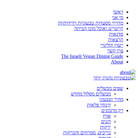
ראשי
מי אני
מדריך מסעדות טבעוניות וידידותיות
קייטרינג ואוכל מוכן הביתה
סדנאות
הרצאות
ייעוץ קולינרי
צרו קשר
The Israeli Vegan Dining Guide
About
שפים מבשלים
מבשלים מסלול מחדש
מהיר וטבעוני
קינוחי פלאות
רק מתכונים
אורז
דגנים
ירקות
כריכים, ממרחים והברקות