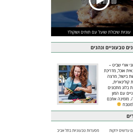
עוגיות שיבולת שועל עם תותים ושוקולד
ים טבעוניים ונהנים
ני אורי שביט –
אית אוכל, מדריכת
ת בישול, מרצה
ת קולינארית,
ת בלוג מתכונים
יים עם המון
 מזמינה אתכם
למטבח
ים
 עדשים ירוקות
מסעדות טבעוניות בתל אביב