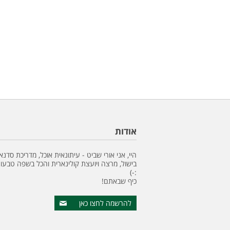
אודות
היי, אני אורי שביט - עיתונאית אוכל, מדריכת סדנא
בישול, מרצה ויועצת קולינארית והכל בשפה טבעונ
:-)
כיף שבאתם!
להרשמה לחצו כאן