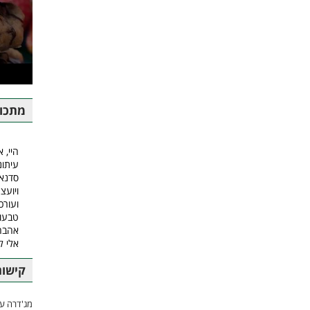
מתכונ
היי, א
עיתונ
סדנאו
ויועצ
ועורכ
טבעונ
אהבה.
אלי 
קישור
מג'דרה עם