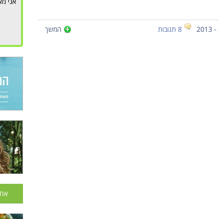
אני מא
8 תגובות
המשך
אחר