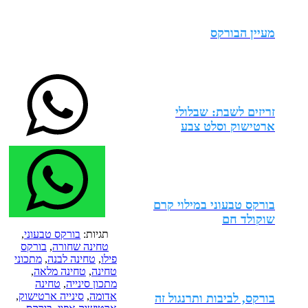
מעיין הבורקס
זריזים לשבת: שבלולי
ארטישוק וסלט צבע
בורקס טבעוני במילוי קרם
שוקולד חם
תגיות:
בורקס טבעוני
,
טחינה שחורה
,
בורקס
פילו
,
טחינה לבנה
,
מתכוני
טחינה
,
טחינה מלאה
,
מתכון סינייה
,
טחינה
אדומה
,
סינייה ארטישוק
,
בורקס, לביבות ותרנגול זה