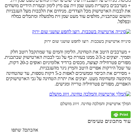
מכוסה. מניחים על העגבניות שיני שום פרוסות ומזלפים מעט שמן זית.
+ מערבבים בקערית מעט שמן זית עם מיץ לימון ובעזרת הידיים מושחים
את לבבות הארטישוק מכל הצדדים. מניחים את הלבבות מעל העגבניות
והשום שבתבנית, מזלפים עוד מעט שמן זית מלמעלה ומתבלים במלח
ובפלפל.
סינייה ארטישוק בשכבות. רוצו לחפש שושני שום ירוק
+ מערבבים היטב את הטחינה, הלימון והמים עד שמתקבל רוטב חלק
וסמיך. יוצקים כ-2/3 ממנו בעזרת כף על גבי לבבות הארטישוק שבתבנית.
מפזרים פטרוזיליה קצוצה, מכסים ברדיד אלומיניום ואופים כ-20 דקות,
עד שכל הירקות אפויים היטב והמיץ ניגר מהעגבניות.
+ מסירים את הכיסוי וממשיכים לאפות כ-5 דקות נוספות, עד שהטחינה
מתקשה ומשחימה מעט. יוצקים את יתרת הטחינה על גבי הארטישוקים
האפויים, מפזרים פטרוזיליה טרייה ומגישים.
המלך ארטישוק והמלכה טחינה. זיווג מושלם
עוד מתכונים טעימים
אהבתם? שתפו