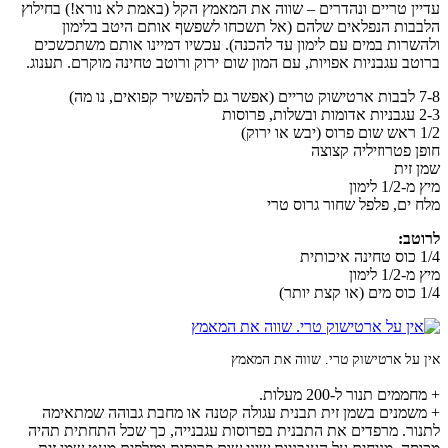
עדיין טריים ונהדרים – שווה את המאמץ הקל (באמת לא נורא!) בחילוץ
הלבבות הנפלאים שלהם (אל תשכחו לשפשף אותם היטב בלימון
ולהשרות במים עם לימון עד להכנה). עכשיו דמיינו אותם משתכשכים
ברוטב עגבניות אפויות, עם המון שום ירוק ורוטב טחינה מוקרם. תענוג.
7-8 לבבות ארטישוק טריים (אפשר גם להפשיר קפואים, נו מה)
2-3 עגבניות אדומות ובשלות, פרוסות
1/2 ראש שום פרוס (יבש או ירוק)
חופן פטרוזיליה קצוצה
שמן זית
מיץ מ-1/2 לימון
מלח ים, פלפל שחור גרוס טרי
לרוטב:
1/4 כוס טחינה איכותית
מיץ מ-1/2 לימון
1/4 כוס מים (או קצת יותר)
אין על ארטישוק טרי. שווה את המאמץ
+ מחממים תנור ל-200 מעלות.
+ משמנים בשמן זית תבנית עגולה קטנה או מחבת גבוהה שמתאימה
לתנור. מרפדים את התבנית בפרוסות עגבנייה, כך שכל התחתית תהיה