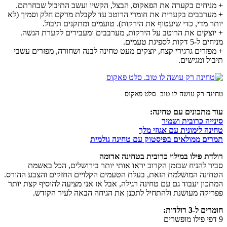
+ מניחים בקערה את הפאקוס, הבצל, הקשיו ועשב התיבול שבחרתם.
+ מערבבים בקערית את חומרי הרוטב עד לקבלת מרקם חלק וסמיך (לא
יותר מדי, כדי שיעטוף את הירקות). טועמים ומתקנים תיבול.
+ יוצקים את הרוטב על הירקות, מערבבים ומעבירים לקערת הגשה.
מניחים ל-5 דקות לספיגת טעמים.
+ מפזרים גרגירי קצח, יוצקים מעט טחינה לבנה ושחורה, מפזרים עשבי
תיבול ומגישים.
טחינה רק עושה לו טוב. סלט פאקוס
עוד מתכונים עם טחינה:
סינייה כרובית ושמיר
טחינה לימונית עם אגוזי מלך
תמרים ממולאים בפיסטוק עם טחינה גולמית
רולדת פילו במילוי כרובית בטחינה אדומה
סביר להניח שבזמן הקרוב יראו אותי יותר בירושלים, הכל באשמת
הטחינה המושלמת הזאת, בעלת הטעמים הקלויים החזקים והצבע ההורס.
המתכון יעבוד גם עם טחינה רגילה, אבל אז אני מציעה להוסיף קצת יותר
פפריקה מעושנת ולהתחיל לתכנן את הגיחה הבאה לעיר הקודש.
חומרים ל-3 רולדות:
9 דפי פילו מופשרים