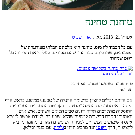
טוחנת טחינה
אפריל 21, 2013
מאת:
אורי שביט
עם כל הכבוד לחומוס, טחינה היא מלכתם הבלתי מעורערת של
הטבעונים, שמרביתם כבר הודו שהם מכורים. העליתי את הטחינה על
ראש שמחתי
טריו טחינה בשלושה צבעים. עפתי על
האדומה
אם הייתם יכולים להציץ ברשימת הקניות של טבעוני ממוצע, בראש הדף
היתה ודאי מתנוססת המילה "טחינה". בקבוצות המתכונים הטבעוניות
התוססות מתקיימים תדיר דיונים סביב הסוגים השונים, איש איש
ונאמנותו חסרת הפשרות לטחינה שהוא נשבע בה. לצידם אפשר למצוא
אינסוף שימושים אפשריים לממרח השומשום האהוב, מחומר מדביק
לקציצות, דרך
ריזוטו
ועד מרכיב חיוני
ב
גלידה
, עם בננה וסילאן.