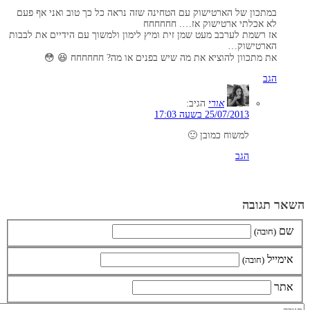
במתכון של הארטישוק עם הטחינה שזה נראה כל כך טוב ואני אף פעם
לא אכלתי ארטישוק אז…. חחחחחח
אז רשמת לערבב מעט שמן זית ומיץ לימון ולמשוך עם הידיים את לבבות
הארטישוק…
את מתכוון להוציא את מה שיש בפנים או מה? חחחחחח 😆 😳
הגב
אורי
הגיב:
25/07/2013 בשעה 17:03
למשוח כמובן 🙂
הגב
השאר תגובה
שם
(חובה)
אימייל
(חובה)
אתר