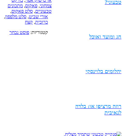
ארטישוק אפוי
,
בורקס
טבעוני?
צמחוני
,
פאקוס
,
מתכונים
טבעוניים
,
סלט פאקוס
,
אורי שביט
,
סלט מלפפון
,
כרובית
,
קצח
קטגוריות:
פוסט נבחר
חג ומועד ואוכל
יהלומים בלוינסקי
רוזה מרציפן או: בלדה
לנאיבית