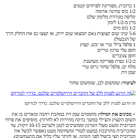
1 כרובית, מפורקת לפרחים קטנים
1/2 כוס טחינה אדומה
קליפה מגורדת מלימון שלם
מיץ מ-1/2 לימון
1/2 כוס מים
5-6 שיני שום קצוצות (אם תמצאו שום ירוק, אז קצצו גם את החלק הרך
של הגבעול)
1 פלפל צ'ילי טרי או יבש, קצוץ
חופן עלי טרגון טריים
חופן צנוברים
כ-1/2 כפית פפריקה מעושנת
מלח ים, פלפל שחור גרוס טרי
שמן זית
לעיטור:
שומשום לבן, שומשום שחור
זה הרגע לפנות ללב של החברים הירושלמיים שלכם. בדרך לבורקס
+
מכינים את המילוי:
מחממים שמן זית במחבת רחבה ומאדים בו את
השום הקצוץ והצ'ילי במשך כדקה (זהירות לא לחרוך). מוסיפים את פרחי
הכרובית ומעט מעלי הטרגון וממשיכים לטגן ולערבב 10-15 דקות, עד
שהכרובית מתרככת כמעט לגמרי ומשחימה מעט (אפשר לבשל את
הכרובית חצי בישול לפני הטיגון, או לוותר עליו כליל אם מתעקשים).