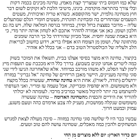
שלא כמו חומוס ביתי שמצריך קצת מאמץ, טחינה מכינים בכמה דקות
ובלי צורך בהתראה מוקדמת. בינינו, מיטיבי הלכת לא זקוקים לשום דבר
חוץ מטחינה גולמית, ישר מהקופסא. כשהיא טריה ואיכותית, מעטים
הטעמים שמתחרים בה ומבחינת תזונתית, מעטים חומרי הגלם שמתעלים
עליה – מדובר בפצצת ברזל וסידן, במיוחד בגרסה המלאה שלה, ויש בה גם
חלבון ושומן. כאן אני אמורה להזהיר אתכם לא לטחון אותה יותר מדי, כי
היא באמת שמנה יחסית. אבל מכיוון שהורדתי כל כך הרבה שומנים
מהתזונה שלי, ושומן מן הצומח הוא אפילו בריא, וידוע כחשוב לבריאות
הלב ולעליה של הכולסטרול הטוב בדם – אני בכלל לא אזהיר.
בקיצור, טחינה היא מוצר בסיסי אצלנו בבית, תשאלו את המוכר בשוק
כמה ליטרים אנחנו קונים בשבוע). בדרך כלל היא מככבת עם תועפות מיץ
לימון לצד הסלט, לא משהו מורכב במיוחד. אלא שלאחרונה הגיעו לידי שני
סוגי טחינה מעניינים, היישר מאבן הריחיים של טחינה "אל גבריני" במזרח
ירושלים (תודה, ליאור!). אחת היא
טחינה שחורה
, שעשויה בכלל מקצח
ולא משומשום. היא יפהפיה ומבריקה, אבל טעמה עז ומריר, ואני העדפתי
להשתמש בה יותר לתיבול מאשר כמרכיב מרכזי. לעומתה לא יכולתי
להוריד את הידיים והכפית מ
הטחינה האדומה
– טחינה שעשויה
משומשום שנקלה ממושכות, מעניק לה צבע אדמדם כהה וטעם משגע,
עמוק וכמעט חרוך.
עכשיו כבר היו לי שלושה סוגי טחינה במזווה – סיבה מעולה לצאת למגרש
המשחקים ולהכין כמה מאכלים, שטחינה עושה להם טוב וטעים.
יום כדור הארץ: יום ללא מוצרים מן החי