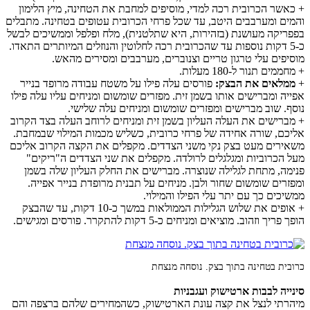
+ כאשר הכרובית רכה למדי, מוסיפים למחבת את הטחינה, מיץ הלימון
והמים ומערבבים היטב, עד שכל פרחי הכרובית עטופים בטחינה. מתבלים
בפפריקה מעושנת (בזהירות, היא שתלטנית), מלח ופלפל וממשיכים לבשל
כ-5 דקות נוספות עד שהכרובית רכה לחלוטין והנוזלים המיותרים התאדו.
מוסיפים עלי טרגון טריים וצנוברים, מערבבים ומסירים מהאש.
+ מחממים תנור ל-180 מעלות.
+
ממלאים את הבצק:
פורסים עלה פילו על משטח עבודה מרופד בנייר
אפייה ומברישים אותו בשמן זית. מפזרים שומשום ומניחים עליו עלה פילו
נוסף. שוב מברישים ומפזרים שומשום ומניחים עלה שלישי.
+ מברישים את העלה העליון בשמן זית ומניחים לרוחב העלה בצד הקרוב
אליכם, שורה אחידה של פרחי כרובית, כשליש מכמות המילוי שבמחבת.
משאירים מעט בצק נקי משני הצדדים. מקפלים את הקצה הקרוב אליכם
מעל הכרוביות ומגלגלים לרולדה. מקפלים את שני הצדדים ה"ריקים"
פנימה, מתחת לגלילה שנוצרה. מברישים את החלק העליון שלה בשמן
ומפזרים שומשום שחור ולבן. מניחים על תבנית מרופדת בנייר אפייה.
ממשיכים כך עם יתר עלי הפילו והמילוי.
+ אופים את שלוש הגלילות הממולאות במשך כ-10 דקות, עד שהבצק
הופך פריך וזהוב. מוציאים ומניחים כ-5 דקות להתקרר. פורסים ומגישים.
כרובית בטחינה בתוך בצק. נוסחה מנצחת
סינייה לבבות ארטישוק ועגבניות
מיהרתי לנצל את קצה עונת הארטישוק, כשהמחירים שלהם ברצפה והם