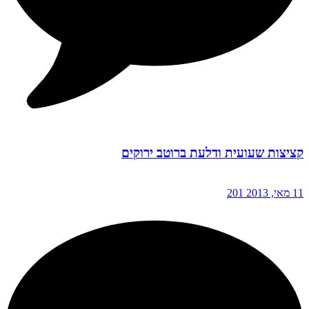
קציצות שעועית ודלעת ברוטב ירוקים
11 מאי, 2013
201