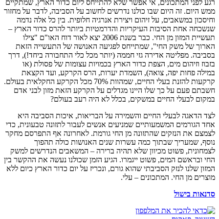
רגע לפני המתכונים, אי אפשר שלא להתייחס ליום כדור הארץ, שמתקיים
ממש היום. זה היום שבו כולנו נדרשים לחשוב על הסביבה, לדבר על מחזור
וחיסכון במשאבים, על זיהום ויצירת אנרגיה חלופית. בין כל אלה נדמה
שנשכחה אחת הסיבות העיקריות והדרמטיות ביותר להרס כדור הארץ –
תעשיית המזון מן החי. כבר בשנת 2006 יצא לאור דוח האו"ם "צילו
הארוך של משק החי", שמתייחס לפגיעה האנושה של התעשייה הזאת
בסביבה. מפליטה אדירה גזי חממה (יותר מכל כלי התחבורה ביחד!), דרך
בזבוז וזיהום מים, הצפת כדור הארץ בכמויות עצומות של פסולת (או
במילה פחות יפה, צואה), השמדת יערות, הרס הקרקע, ועד הקצאת
קרקעות להזנת בעלי החיים, שמהוות 70% מכל הקרקע החקלאית בעולם.
חשבתם פעם על כך שלו היינו מגדלים על הקרקע הזאת מזון לבני אדם
במקום לבעלי החיים במשקים, בכלל לא היה רעב בעולם?
לצד הדאגה לבעלי החיים והשמירה על הבריאות, איכות הסביבה היא
אחד הגורמים המשמעותיים שמניעים אנשים לעבור לתזונה טבעונית, כדי
לצמצם את הנזקים שהתזונה מן החי גורמת. לאחרונה אף התפרסם מחקר
נוסף, שמעריך שבתוך כמה עשרות שנים האנושות כולה תהפוך
לצמחונית, פשוט מכיוון שלא תהיה ברירה – המשאבים הנדרשים למשק
החי ובראשם המים, פשוט ייגמרו. הגיע הזמן שכולנו נעשה את ההקשר בין
המזון שלנו לנזק הסביבתי שהוא גורם, ונכריז על יום כדור הארץ כיום ללא
מוצרים מן החי. המתכונים – עלי.
סדנאות בישול