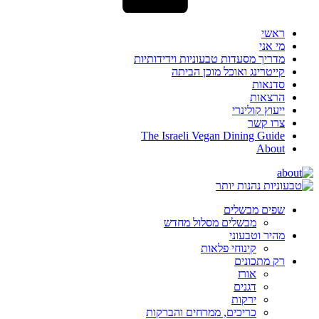
ראשי
מי אני
מדריך מסעדות טבעוניות וידידותיות
קייטרינג ואוכל מוכן הביתה
סדנאות
הרצאות
ייעוץ קולינרי
צרו קשר
The Israeli Vegan Dining Guide
About
שפים מבשלים
מבשלים מסלול מחדש
מהיר וטבעוני
קינוחי פלאות
רק מתכונים
אורז
דגנים
ירקות
כריכים, ממרחים והברקות