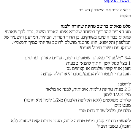
כדאי להכיר את המלפפון השעיר.
פאקוס
סלט פאקוס ברוטב טחינה שחורה ולבנה
מזג האוויר ההפכפך במיוחד שהביא איתו האביב השנה, גרם לכך שארגזי
פאקוס כבר הופיעו בשווקים. בן הדוד הפריך, הבהיר, המרענן והשעיר של
המלפפון והקישוא, הוא פרטנר מושלם לרוטב טחינתי סמיך וחמצמץ.
שחקו עם עשבי תיבול שונים!
3-4 "מלפפוני" פאקוס, שטופים היטב, חצויים לאורך ופרוסים
1 בצל סגול קטן, חתוך לחצאי טבעות
חופן אגוזי קשיו שלמים או קצוצים גס
חופן עירית/פטרוזיליה/נענע/כוסברה/ארוגולה קצוצה
לרוטב:
2-3 כפות טחינה גולמית איכותית, לבנה או מלאה
מיץ מ-1/2 לימון
פלחים מפולטים (ללא הקליפה הלבנה) מ-1/2 לימון (לא חובה)
מעט מים
מלח ים, פלפל שחור גרוס טרי
להגשה:
גרגירי קצח, מעט טחינה לבנה, מעט טחינת קצח שחורה (לא
חובה), עשבי תיבול