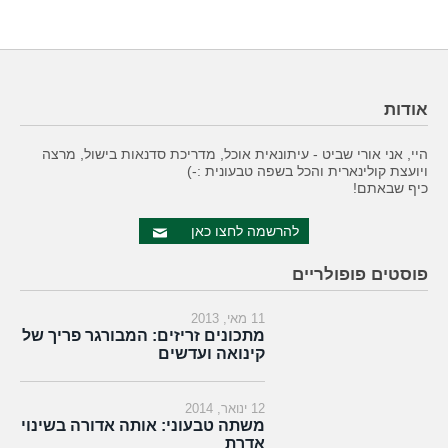
אודות
היי, אני אורי שביט - עיתונאית אוכל, מדריכת סדנאות בישול, מרצה
ויועצת קולינארית והכל בשפה טבעונית :-)
כיף שבאתם!
להרשמה לחצו כאן
פוסטים פופולריים
11 מאי, 2013
מתכונים זריזים: המבורגר פריך של
קינואה ועדשים
12 ינואר, 2014
משתה טבעוני: אותה אדורה בשינוי
אדרת