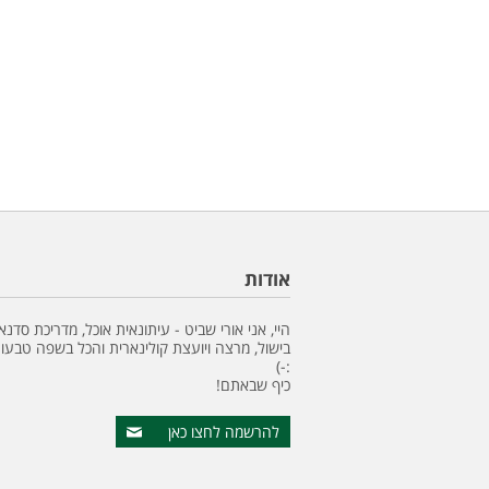
אודות
היי, אני אורי שביט - עיתונאית אוכל, מדריכת סדנא
בישול, מרצה ויועצת קולינארית והכל בשפה טבעונ
:-)
כיף שבאתם!
להרשמה לחצו כאן