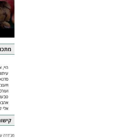
מתכונ
היי, א
עיתונ
סדנאו
ויועצ
ועורכ
טבעונ
אהבה.
אלי 
קישור
מג'דרה עם