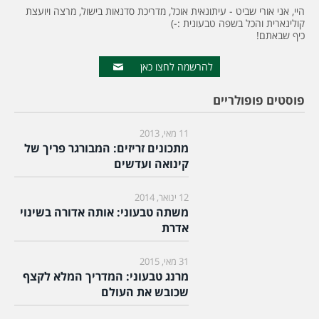
היי, אני אורי שביט - עיתונאית אוכל, מדריכת סדנאות בישול, מרצה ויועצת
קולינארית והכל בשפה טבעונית :-)
כיף שבאתם!
להרשמה לחצו כאן
פוסטים פופולריים
11 מאי, 2013
מתכונים זריזים: המבורגר פריך של
קינואה ועדשים
12 ינואר, 2014
משתה טבעוני: אותה אדורה בשינוי
אדרת
31 מאי, 2015
מרנג טבעוני: המדריך המלא לקצף
שכובש את העולם