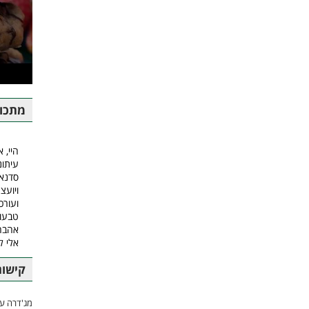
מתכונ
היי, א
עיתונ
סדנאו
ויועצ
ועורכ
טבעונ
אהבה.
אלי 
קישור
מג'דרה עם