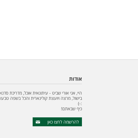
אודות
היי, אני אורי שביט - עיתונאית אוכל, מדריכת סדנא
בישול, מרצה ויועצת קולינארית והכל בשפה טבעונ
:-)
כיף שבאתם!
להרשמה לחצו כאן