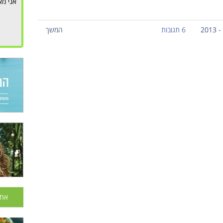
אני מא
6 תגובות
המשך
אחר