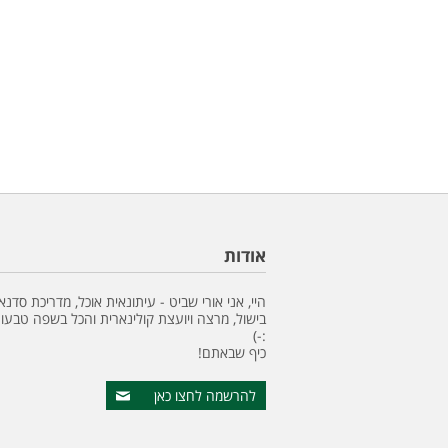
אודות
היי, אני אורי שביט - עיתונאית אוכל, מדריכת סדנא
בישול, מרצה ויועצת קולינארית והכל בשפה טבעונ
:-)
כיף שבאתם!
להרשמה לחצו כאן