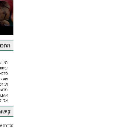
מתכונ
היי, א
עיתונ
סדנאו
ויועצ
ועורכ
טבעונ
אהבה.
אלי 
קישור
מג'דרה עם