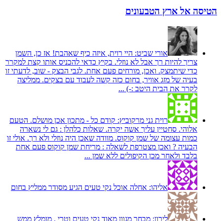
הטיסה אל ארץ הטבעונים
אורי שביט:
היי רוית, איזה כיף שאהבת! אז כן, השמן
צריך להיות רך אבל לא נוזלי. בקיץ כדאי להכניס אותו קצת למקרר
כדי שיתמצק. ואכן, מורחים פעם אחת. לגבי הבצק - שוב, לדעתי זו
בעיה של מזג אוויר, בחום כזה קשה לעבוד עם בצקים. ממליצה
לקרר את הבית היטב :-) ...
רוית גני מרקוביץ:
קודם כל - מתכון אכן מושלם. הטעם
אלוהי. סחטיין עליך אשה יקרה. שאלות כלהלן : גם לי נשארה
כמות עצומה של שמן קוקוס. מוודה שאכן היה נוזלי ולא רך. אולי זו
הבעיה ? ואכן מצטרפת לשאלה : מריחת שמן קוקוס פעם אחת
בלבד ולאחר מכן הקיפולים ללא שמן ...
אליהו:
אחלה אוכל נקי טעים הגיע מסודר ממליץ בחום
לירון:
מבחר מגוון מאוד נקי טעים וטרי , מומלץ ממש