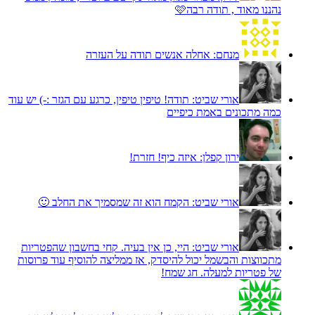
נהננו מאוד , תודה רבה🩷
מנחם:
אחלה אנשים תודה על העזרה
אורי שביט:
תודה! טיפין טיפין, כרגע עם הגזר :-) יש עוד
כמה מתכונים באמת כיפיים
ירון קפלן:
איזה כיף! חזרת!
אורי שביט:
הקמח הוא זה שמסמיך את החלב 🙂
אורי שביט:
היי, כן אין בעיה. קחי בחשבון שהפטריות
מתכווצות והבשמל יכול להיסדק, אז ממליצה להוסיף עוד פרוסות
של פטריות למעלה. חג שמח!