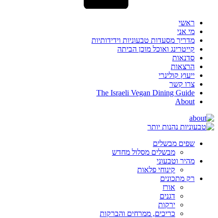
ראשי
מי אני
מדריך מסעדות טבעוניות וידידותיות
קייטרינג ואוכל מוכן הביתה
סדנאות
הרצאות
ייעוץ קולינרי
צרו קשר
The Israeli Vegan Dining Guide
About
שפים מבשלים
מבשלים מסלול מחדש
מהיר וטבעוני
קינוחי פלאות
רק מתכונים
אורז
דגנים
ירקות
כריכים, ממרחים והברקות