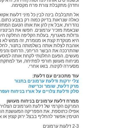
וכשפורסים אותה לפרוסות (זהירות, היא קשה
וחדה) מתקבלת צורת פרח מקסימה.
אל תתבלבלו בינה לבין כל מיני דלעות אקזוט
כאלה שנראות בדיוק כמוה רק בצבע כתום. הן
נהדרות, אבל אין להן את אותו הטעם המתקת
שבאמת מזכיר ערמונים. חפשו את הבינוניו
גדולות מאגרוף, בעלות הקליפה החלקה היר
היא מנוקדת קצת או מנומרת, זה ממש לא נור
אוהבת לצלות אותה בשלמותה בתנור, לחל
שהתרככה את הבשר הריחני, הדחוס והנימו
מעשים. הפעם החלטתי לקחת אותה למסע ב
מניחוח מעושן חורפי לפתיחה, ועד למתקת
מסעירה לקינוח. בואו אחרי.
עוד מתכונים עם דלעת:
צלי ירקות ודלעת ערמונים בתנור
מרק דלעת, שומר וכרישה
סלק ודלעת צלויים על אורז בניחוח זעפרן
ממרח דלעת ערמונים בניחוח מעושן
המרקם הקרמי של דלעת הערמונים הצלויה 
אפילו כתוספת. את הפפריקה המעושנת הוס
הטימין אפשר להחליף בבצל ירוק קצוץ או אפ
2-3 דלעות ערמונים