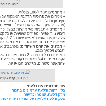
דורשים קירמו
+ מחממים תנור ל-180 מעלות.
+ מניחים את פרוסות הדלעת המנוקות על ת
(אפשר להפוך באמצע אם רוצים). מוציאים 
+ מרפדים 4 תבניות פאי אישיות בב
ריבוע נייר אפייה ומפזרים שעועית או כל 
שלא יתנ
מוציאים את התבניות ומסירים את משקולות
+
מכינים את קרם השקדים:
יתגבש ויסמיך מעט.
+ מניחים בכל תבנית כ-
שהמאפה משחים. מגישים חם או קר.
בצק טוב, קרם שקדים
עוד מתכונים עם דלעת:
צלי ירקות ודלעת ערמונים בתנור
מרק דלעת, שומר וכרישה
סלק ודלעת צלויים על אורז בניחוח זעפרן