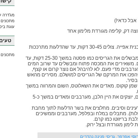
קישור
מג'דרה ע
מתכונים 
עוגת ביסק
וצה דק, קליפה מגורדת מלימון אחד
טעים 
+ עוטפים כל דלעת בנייר כסף ומניחים בתבנית אפייה. צולים 30-45 דקות, עד שהדלעות מתרככות
מתכונים 
+ מרתיחים מים עם מעט מלח בסיר גדול ומבשלים את הגריסים כמו פסטה במשך 25-30 דקות, עד
סים. משאירים את המכסה פתוח ומבשלים עד שרוב המים
ערבבים מדי פעם. לא להיבהל אם נוצר קרום או קצף,
יהפכו את המרקם של הגריסים למושלם. מסירים מהאש
בסיר.
מן קוקוס. מאדים את השאלוטס, השום והמרווה במשך
+ מעבירים למחבת את הגריסים המבושלים, יוצקים את היין הלבן, מערבבים ומאדים במשך כ-5
רעינים וסיבים. מחלצים את בשר הדלעות לתוך מחבת
ולות). מתבלים במלח ובפלפל, מערבבים וממשיכים
ימון מגורדת ובצל ירוק.