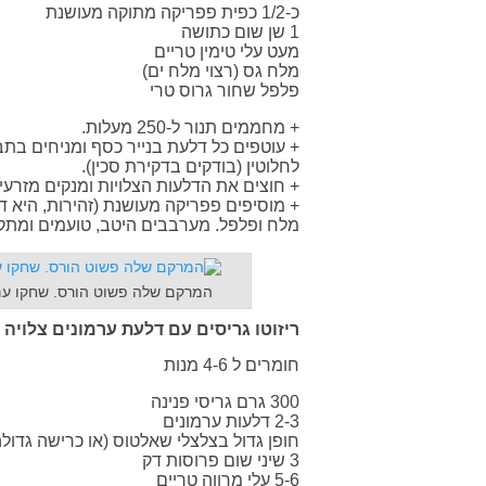
כ-1/2 כפית פפריקה מתוקה מעושנת
1 שן שום כתושה
מעט עלי טימין טריים
מלח גס (רצוי מלח ים)
פלפל שחור גרוס טרי
+ מחממים תנור ל-250 מעלות.
לחלוטין (בודקים בדקירת סכין).
+ חוצים את הדלעות הצלויות ומנקים מזרע
+ מוסיפים פפריקה מעושנת (זהירות, היא דו
מלח ופלפל. מערבבים היטב, טועמים ומתקני
המרקם שלה פשוט הורס. שחקו עם
ריזוטו גריסים עם דלעת ערמונים צלויה
חומרים ל 4-6 מנות
300 גרם גריסי פנינה
2-3 דלעות ערמונים
חופן גדול בצלצלי שאלטוס (או כרישה גדולה
3 שיני שום פרוסות דק
5-6 עלי מרווה טריים