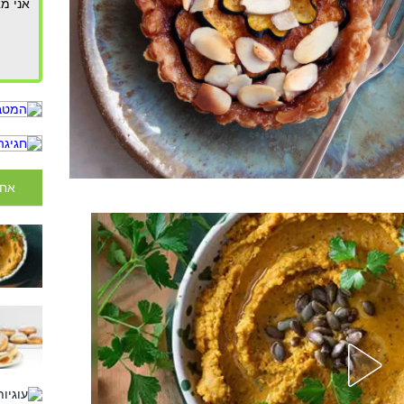
אני מא
אחר