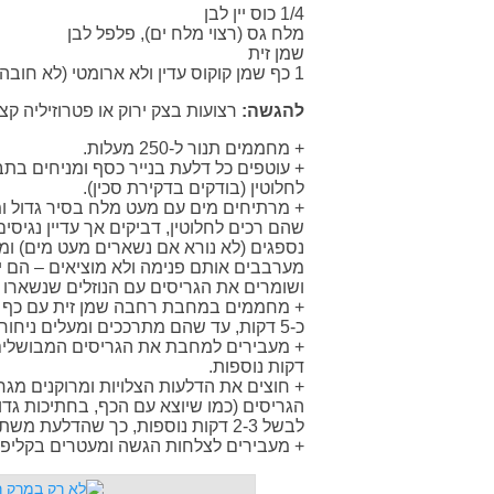
1/4 כוס יין לבן
מלח גס (רצוי מלח ים), פלפל לבן
שמן זית
1 כף שמן קוקוס עדין ולא ארומטי (לא חובה אבל כדאי!)
להגשה:
רצועות בצק ירוק או פטרוזיליה קצ
+ מחממים תנור ל-250 מעלות.
לחלוטין (בודקים בדקירת סכין).
שהם רכים לחלוטין, דביקים אך עדיין נגי
נספגים (לא נורא אם נשארים מעט מים) ומ
מערבבים אותם פנימה ולא מוציאים – הם 
ושומרים את הגריסים עם הנוזלים שנשארו 
+ מחממים במחבת רחבה שמן זית עם כף ש
כ-5 דקות, עד שהם מתרככים ומעלים ניחוח.
דקות נוספות.
+ חוצים את הדלעות הצלויות ומרוקנים מג
הגריסים (כמו שיוצא עם הכף, בחתיכות גד
לבשל 2-3 דקות נוספות, כך שהדלעת משתלבת בריזוטו כמו קרם.
+ מעבירים לצלחות הגשה ומעטרים בקליפת ל