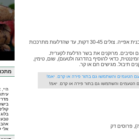
+ עוטפים כל דלעת בנייר כסף ומניחים בתבנית אפייה. צולים 30-45 דקות, עד שהדלעות מתרככות
ים וסיבים. מרוקנים את בשר הדלעת לקערית.
ע
מיננטית, כדאי להוסיף בהדרגה ולטעום), שום, טימין,
ם תיבול. מגישים חם או קר.
מתכונ
 הטעמים והשתמשו גם בתור פירה או קרם. יאמ!
היי, 
עיתונ
מדרי
בישול
קולינ
בלוג 
טבעונ
אהבה
), פרוסים דק
אלי 