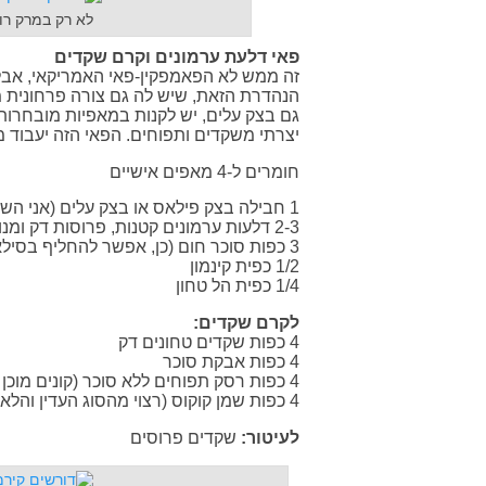
לא רק במרק רוס
פאי דלעת ערמונים וקרם שקדים
זה ממש לא הפאמפקין-פאי האמריקאי, אבל
הנהדרת הזאת, שיש לה גם צורה פרחונית
גם בצק עלים, יש לקנות במאפיות מובחרות
יצרתי משקדים ותפוחים. הפאי הזה יעבוד מצ
חומרים ל-4 מאפים אישיים
1 חבילה בצק פילאס או בצק עלים (אני השתמשתי בפילאס שנמכר בריבועים), מופשר
2-3 דלעות ערמונים קטנות, פרוסות דק ומנוקות מזרעים
3 כפות סוכר חום (כן, אפשר להחליף בסילאן או מייפל, אבל יש להם טעם דומיננטי)
1/2 כפית קינמון
1/4 כפית הל טחון
לקרם שקדים:
4 כפות שקדים טחונים דק
4 כפות אבקת סוכר
4 כפות רסק תפוחים ללא סוכר (קונים מוכן או ראו מתכון בהמשך)
4 כפות שמן קוקוס (רצוי מהסוג העדין והלא-ארומטי), מומס
לעיטור:
שקדים פרוסים