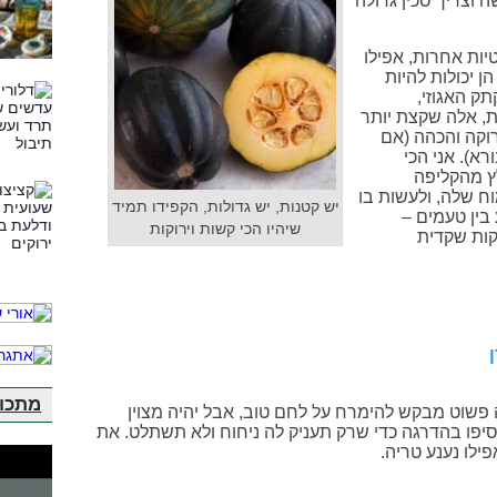
 וצריך סכין גדולה
יות אחרות, אפילו
 יכולות להיות
ק האגוזי,
ת, אלה שקצת יותר
וקה והכהה (אם
א). אני הכי
ץ מהקליפה
ח שלה, ולעשות בו
יש קטנות, יש גדולות, הקפידו תמיד
ין טעמים –
שיהיו הכי קשות וירוקות
קות שקדית
מתכונ
פשוט מבקש להימרח על לחם טוב, אבל יהיה מצוין
יפו בהדרגה כדי שרק תעניק לה ניחוח ולא תשתלט. את
ילו נענע טריה.