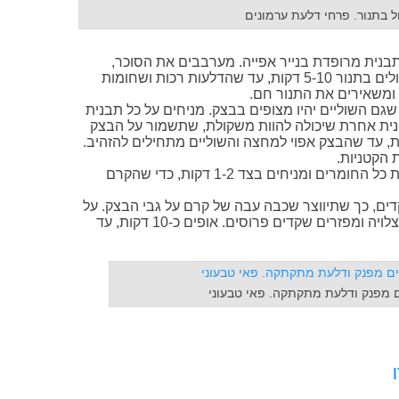
ל בתנור. פרחי דלעת ערמונים
בנית מרופדת בנייר אפייה. מערבבים את הסוכר,
הקינמון וההל וזורים על הדלעות בנדיבות. צולים בתנור 5-10 דקות, עד שהדלעות רכות ושחומות
ומשאירים את התנור חם.
צק, כך שגם השוליים יהיו מצופים בבצק. מניחים על כל תבנית
קטנית אחרת שיכולה להוות משקולת, שתשמור על הבצק
פח. אופים "אפייה עיוורת" 5-7 דקות, עד שהבצק אפוי למחצה והשוליים מתחילים להזהיב.
 הקטניות.
מערבבים את כל החומרים ומניחים בצד 1-2 דקות, כדי שהקרם
2 כפות מקרם השקדים, כך שתיווצר שכבה עבה של קרם על גבי הבצק. על
הקרם מניחים 3-4 פרוסות דקות של דלעת צלויה ומפזרים שקדים פרוסים. אופים כ-10 דקות, עד
 מפנק ודלעת מתקתקה. פאי טבעוני