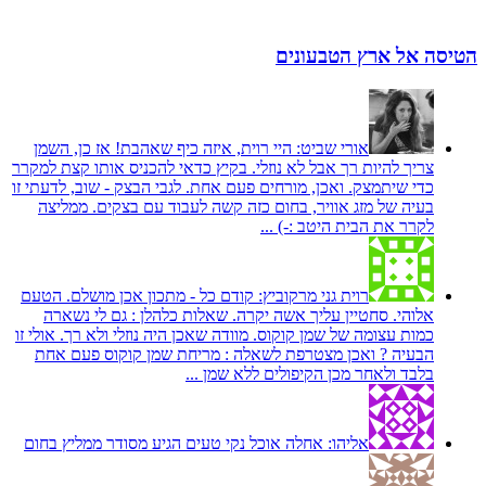
הטיסה אל ארץ הטבעונים
אורי שביט:
היי רוית, איזה כיף שאהבת! אז כן, השמן
צריך להיות רך אבל לא נוזלי. בקיץ כדאי להכניס אותו קצת למקרר
כדי שיתמצק. ואכן, מורחים פעם אחת. לגבי הבצק - שוב, לדעתי זו
בעיה של מזג אוויר, בחום כזה קשה לעבוד עם בצקים. ממליצה
לקרר את הבית היטב :-) ...
רוית גני מרקוביץ:
קודם כל - מתכון אכן מושלם. הטעם
אלוהי. סחטיין עליך אשה יקרה. שאלות כלהלן : גם לי נשארה
כמות עצומה של שמן קוקוס. מוודה שאכן היה נוזלי ולא רך. אולי זו
הבעיה ? ואכן מצטרפת לשאלה : מריחת שמן קוקוס פעם אחת
בלבד ולאחר מכן הקיפולים ללא שמן ...
אליהו:
אחלה אוכל נקי טעים הגיע מסודר ממליץ בחום