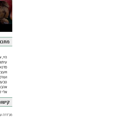
מתכונ
היי, א
עיתונ
סדנאו
ויועצ
ועורכ
טבעונ
אהבה.
אלי 
קישור
מג'דרה עם