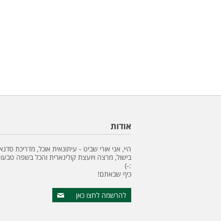
אודות
היי, אני אורי שביט - עיתונאית אוכל, מדריכת סדנא
בישול, מרצה ויועצת קולינארית והכל בשפה טבעונ
:-)
כיף שבאתם!
להרשמה לחצו כאן