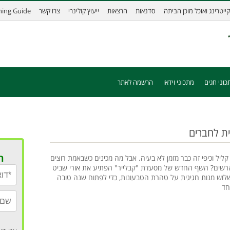
קייטרינג ואוכל מוכן הביתה
סדנאות
הרצאות
ייעוץ קולינרי
צרו קשר
ining Guide
כוני חגים
מתכוני וידאו
הרשמה לאתר
ת לחברים
ר
קליל וכיפי זה כבר מזמן לא בעיה. אבל מה מכינים כשבאמת רוצים
רשים? השף החדש של מסעדת "קבלייר" הפתיע את אורי שביט
וש מנות חגיגית על טהרת הטבעונות, כדי לפתוח שנה טובה
חד