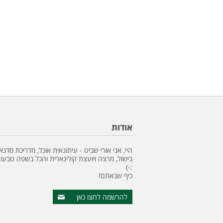
אודות
היי, אני אורי שביט - עיתונאית אוכל, מדריכת סדנא
בישול, מרצה ויועצת קולינארית והכל בשפה טבעונ
:-)
כיף שבאתם!
להרשמה לחצו כאן