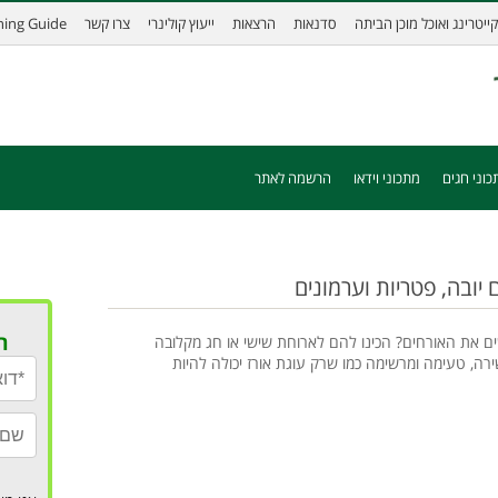
קייטרינג ואוכל מוכן הביתה
סדנאות
הרצאות
ייעוץ קולינרי
צרו קשר
ining Guide
כוני חגים
מתכוני וידאו
הרשמה לאתר
 יובה, פטריות וערמונים
ר
ם את האורחים? הכינו להם לארוחת שישי או חג מקלובה
רה, טעימה ומרשימה כמו שרק עוגת אורז יכולה להיות