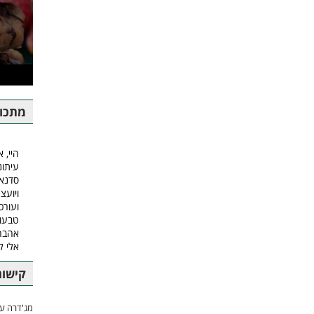
מתכונ
היי, א
עיתונ
סדנאו
ויועצ
ועורכ
טבעונ
אהבה.
אלי 
קישור
מג'דרה עם