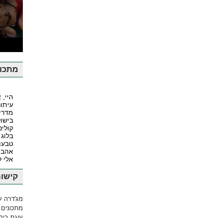
ע
מתכונ
היי, 
עיתונ
מדרי
בישול
קולינ
בלוג 
טבעונ
אהבה
אלי 
קישור
מג'דרה ע
מתכונים 
עוגת ביסק