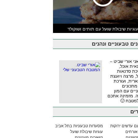
וגיות שיבולת שועל עם תותים ושוקולד
ים טבעוניים ונהנים
אני אורי שביט –
אית אוכל,
כת סדנאות
, מרצה ויועצת
ארית, ועורכת
מתכונים
יים עם המון
. מזמינה אתכם
למטבח 🙂
ים
ם עדשים ירוקות
מסעדות טבעוניות בתל אביב
אורחים
עוגיות שיבולת שועל
וויטים
קישורים מעניינים