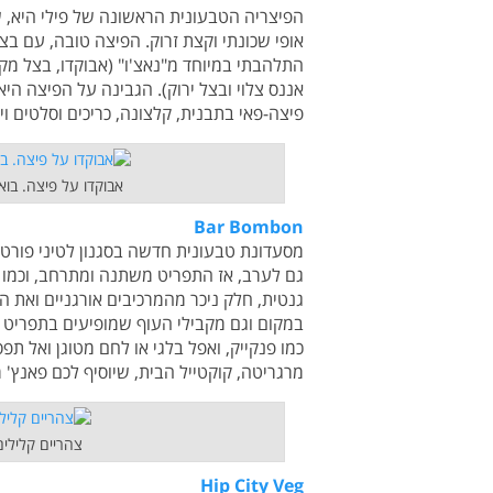
הפיצריה הטבעונית הראשונה של פילי היא, 
אופי שכונתי וקצת זרוק. הפיצה טובה, עם בצ
התלהבתי במיוחד מ"נאצ'ו" (אבוקדו, בצל מקורמ
פיצה-פאי בתבנית, קלצונה, כריכים וסלטים 
אבוקדו על פיצה. בו
Bar Bombon
מסעדונת טבעונית חדשה בסגנון לטיני פורטו
גם לערב, אז התפריט משתנה ומתרחב, וכמו ש
גנטית, חלק ניכר מהמרכיבים אורגניים ואת ה
במקום וגם מקבילי העוף שמופיעים בתפריט ה
כמו פנקייק, ואפל בלגי או לחם מטוגן ואל ת
מרגריטה, קוקטייל הבית, שיוסיף לכם פאנץ'
צהריים קלילים,
Hip City Veg