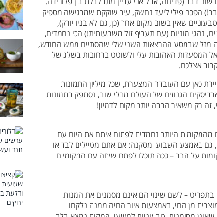
ום דבר (פדיחה, אבל אני עדיין מתבלבלת בין פלורידה,
דבר!) הפכה פילי ליעד נחשק, עיר שוקקת שמרגישה מספיק
וניים שאין בשום מקום אחר (כן, גם לא בניו יורק),
ים, נהגי מוניות (עם תעריף זול משמעותית!) הכי נחמדים,
איזה מזל שבמסע ההרצאות השני שלי שהסתיים ממש החודש,
אל המסעדות האהובות עלי ולשוטט ברחובות בשלג של
רוב אצלכם.
יירת כאן עם העובדה המצערת, שכל מיליון התמונות
דיסקים הגנוזים של העולם מבלי שוב, נסתפק בתמונות
 זה רק משאיר הרבה יותר מקום לדמיון!
ם מהמקומות היותר נחמדים לפתוח איתם את היום עם
, גם באמצע השבוע. מסקנה: אם אתם מטיילים לבד או
ומות על הבר – ככה תוכלו לפתח שיחה עם המקומיים
 בתפריט – לשם שינוי הם אינם מסמנים את המנות
וצרים מן החי, באמצעות איור החיה ממנה נלקחו
שאינן מסומנות, טבעוניות למשעי. המקום נמצא בלב