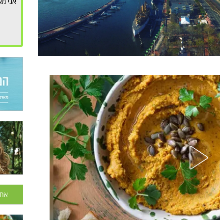
אני מא
אחר