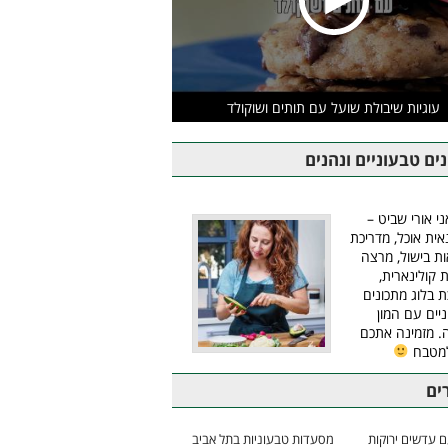
עוגיות שיבולת שועל עם תותים ושוקולד
ים טבעוניים ונהנים
ני אורי שביט –
אית אוכל, מדריכת
ת בישול, מרצה
ת קולינארית,
ת בלוג מתכונים
יים עם המון
 מזמינה אתכם
למטבח
ים
 עדשים ירוקות
מסעדות טבעוניות בתל אביב