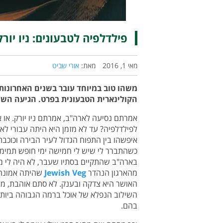
פילדלפיה לטבעונים: ניו יורק
מאי 1, 2016
מאת:
אורי שביט
משהו טוב במיוחד עובר בשנים האחרונות
הקולינארית הטבעונית בפרט. הגיעה השע
אמרתם נסיעה לארה"ב, אמרתם ניו יורק. או אל
לפילדלפיה? עד לא מזמן היא היתה עבורי לא
איפשהו בין התפוח הגדול לעיר הבירה וכוכבת
כשהתברר לי שיש לי חמישה ימי חופש תמימי
בארה"ב שהתקיים בסתיו שעבר, לא היה לי מו
מהארגון הנהדר
Jewish Veg
שהיתה אמונה 
האושר היא צדקה ובענק. לא סתם אוהבת, מ
השילוב הנפלא של אוכל ברמה הגבוהה ביותר
בהם.