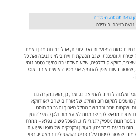
 נראה תמימה. ה-גלידה
בחינת כמות המסעדות הטבעוניות, אבל בודדות מהן באמת
יצירתית ומענגת, שגם מספקת חוויית בילוי מגניבה ואת כל
 שצריך. דווקא פילדלפיה, שלא חשדתי בה כמעוז גסטרונומי,
שאסור בשום אופן להחמיץ. אני מכירה אישית אוהבי אוכל
.
כל ואלכוהול חייב להתייצב בו. ואה, כן, הוא במקרה גם
ק מושכים למקום רוב מוחלט של אורחים שהם לאו דווקא
יות ושקטות יותר ובהמשך החלל הארוך והצר בר תוסס
ינו אתכם מראש לכך שהמנות לא עצומות ולכן כדאי להזמין
יה מספר מנות מספיק לגמרי לזוג. האוכל פשוט נפלא – ממרח
מוס גזר עם ריבת צנון מעושן ונקניקיה של טופו ושעועית
מובן שאסור לפסוח על תפריט הקוקטיילים המצטיין, רצוי