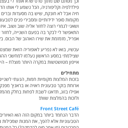
וכך מסתם שם מתוך סרט שלא אומר לי בעצם ש
פילדלפיה וקליפורניה, הכל נשמע לי אותו ה
חיה אבל לא חונקת, שיש בה מסעדות וברים טבע
מקומות סופר ידידותיים ומסבירי פנים לטבעונ
ושאני לגמרי רוצה לחזור אליה שוב ושוב. 
התאפשר לי לבקר בה בפעם השנייה, לחזור 
אפריל, מזמזמת את שירו האהוב של הבוס. בק
עכשיו, בואו לא נפריע לאופוריה הזאת שמצט
שצילמתי במסע הראשון נעלמו למחשכי ההאר
אייפון מטושטשות במקרה היותר מוצלח – היי,
מתחילים
בזכות המלצות מקומיות חמות, הגעתי לשניי
ארוחת בוקר טבעונית ראויה או בראנץ' מפנק
אפילו בזוג, תדאגו לשבת לפחות בחלק מהמק
ולזכות בהמלצות שוות!
Front Street Café
הדבר הנחמד ביותר במקום הזה הוא האיורים
הטבעוניות אלא להפך, את המנות שמכילות מ
המרכיבים (מי אמר סוף להדחקה?) כל המנות 