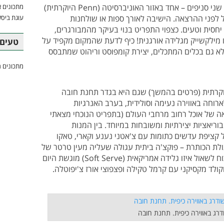
מזללה טבעונית עם שיק ואידיאולוגיה, בעלת שני סניפים – אחד באזור האוניברסיטה (Penn היוקרתית)
מתכונים א
 לפני ההרצאה. הישיבה לאורך ספות או שולחנות
עוגת ביסק
חסית וטעים. כצפוי התפריט בנוי בעיקר מהמבורגרים,
לו מילקשייק מגלידה אורגנית! כיף לדעת שהמקום מקפיד על
טעים 
לא גם בכלים המתכלים, יצירת קומפוסט וריהוט שמתבסס
מתכונים מ
קרתית (פרטים בהמשך) שגם היא בגדר תחנת חובה
רוחה באווירה נעימה וסולידית, בערב האנרגיות
 של אוכל רחוב מרחבי העולם (בתפריט הנוכחי מצאתי
ריאציות יצירתיות ומשובחות במיוחד. בין המנות
 קציפת עדשים כתומות עם צ'אטני נענע וקארי, טאקו
וגולת הכותרת – פוקצ'ה ביתית עגולה שעליה מעין טרטר של
סלק מעושן וקרם שמיר. חשוב ביותר לא לשכוח לשאול איזו גלידה אמריקאית (Soft Serve) מוגשת היום
וקולד מקסיקני עם קרמל טקילה ופצפוצי אורז צ'יפוטלה.
דרג באווירה כיפית. תחנת חובה