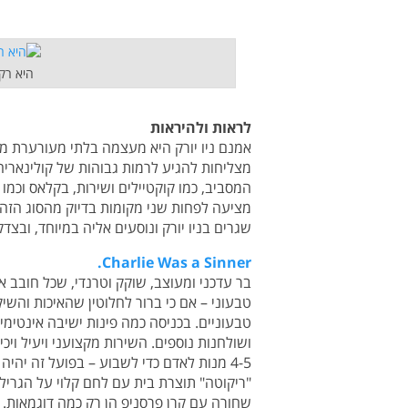
היא רק
לראות ולהיראות
אמנם ניו יורק היא מעצמה בלתי מעורערת מ
מצליחות להגיע לרמות גבוהות של קולינאריה 
המסביב, כמו קוקטיילים ושירות, בקלאס וכמו
מציעה לפחות שני מקומות בדיוק מהסוג הזה, 
שגרים בניו יורק ונוסעים אליה במיוחד, ובצדק
Charlie Was a Sinner.
בר עדכני ומעוצב, שוקק וטרנדי, שכל חובב או
טבעוני – אם כי ברור לחלוטין שהאיכות והשי
טבעוניים. בכניסה כמה פינות ישיבה אינטימ
ושולחנות נוספים. השירות מקצועני ויעיל ויכ
4-5 מנות לאדם כדי לשבוע – בפועל זה יה
"ריקוטה" תוצרת בית עם לחם קלוי על הגריל, 
שחורה עם קרן פרסניפ הן רק כמה דוגמאות. כ