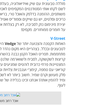
לשם לקחו אותי הסטודנטים המקסימים לאכול
משותפים, ההזמנה בדלפק והאוכל טרי, בריא י
כריכים וסלטים, יש גם שייקים וסמוד'יס ואפי
יצירת מינימום נזק לסביבה, לא רק בצלחת א
על חומרים ממוחזרים. מקסים!
V-Street
האחות הקטנה והצנועה יותר של
Vedge
היו
לטבעונים ובכלל. בצהריים היא מקום נהדר לא
מתחממות. תפריט האוכל הקטן נבנה בהשראה
קריצות לשקשוקה, לסביח ולשווארמה שלנו) בו
המצטיינות פרחי כרובית לוהטים שמגיעים על
קוריאני עם טמפה, קימצ'י ועגבניות צלויות 
ומיד להזמין אותה! אנחנו זכינו בגלידה של ש
לעוף.
אוכל רחוב משו