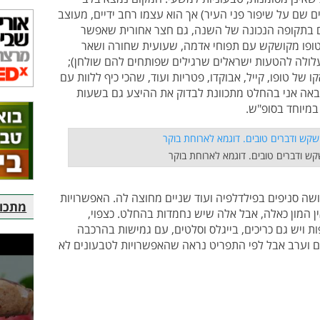
 שם על שיפור פני העיר) אך הוא עצמו רחב ידיים, מעוצב
אתם בתקופה הנכונה של השנה, גם חצר אחורית שאפשר
טופו מקושקש עם תפוחי אדמה, שעועית שחורה ושאר
לולה להטעות ישראלים שרגילים שפותחים להם שולחן);
ו של טופו, קייל, אבוקדו, פטריות ועוד, שהכי כיף ללוות עם
הבאה אני בהחלט מתכוונת לבדוק את ההיצע גם בשעות
במיוחד בסופ"ש.
קש ודברים טובים. דוגמא לארוחת בוקר
שה סניפים בפילדלפיה ועוד שניים מחוצה לה. האפשרויות
מתכוני
ן המון כאלה, אבל אלה שיש נחמדות בהחלט. כצפוי,
ת ויש גם כריכים, בייגלס וסלטים, עם גמישות בהרכבה
ם וערב אבל לפי התפריט נראה שהאפשרויות לטבעונים לא