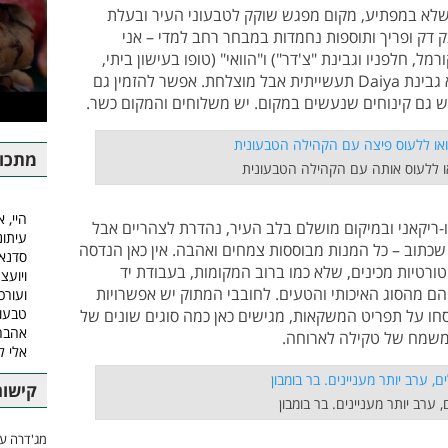
שלא במפתיע, מקום מפגש שוקק לטבעוני העיר ובעלת
ק דק ופריך ותוספות נחמדות במבחר רחב למדי – אני
ל, חלפניו וגבינת "צ'דר") ו"הוואי" (טופו בעישון ביתי,
אננס צלוי ובצל ירוק). הגבינה על הפיצה היא גבינת Daiya תעשייתית אבל מוצלחת. אפשר להזמין גם
ויש גם קינוחים שנעשים במקום. יש משלוחים והמקום כשר.
מתכונ
או ללעוס אותה עם הקהילה הטבעונית
היי, א
-ריקאני ובמיקום מושלם בלב העיר, נהדרת לצהריים אבל
עיתונ
כתוב – כל המנות מבוססות צמחים ואהבה. אין כאן הנדסה
סדנאו
טורטיות מכינים, שלא כמו ברוב המקומות, בעבודת יד
ויועצ
ם מהסוג האיכותי והטעים. לחובבי המתוק יש אפשרויות
ועורכ
טבעונ
פסחו על תפריט המשקאות, מגישים כאן כמה סוגים שונים של
אהבה.
 משמח של טקילה לארוחה.
אלי 
קישור
 ערב יותר מעניינים. בר בומבון
מג'דרה עם