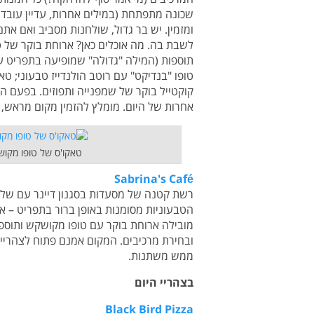
שכונה מתפתחת (במילים אחרות, עדיין עובדים
ומזמין. יש בר גדול, שולחנות מסביב ואם 
לשבת בה. מה אוכלים כאן? ארוחת בוקר של 
תוספות (המילה "גדולה" שמופיעה בתפריט ע
טופו "בנדיקט" עם רוטב הולנדייז טבעוני; טאק
קוקטייל בוקר של שמפנייה ותפוזים. בפעם 
אחרות של היום. מומלץ להזמין מקום מראש, 
טאקו'ס של טופו מקוש
Sabrina's Café
רשת קטנה של מסעדות בסגנון דיינר עם שלו
הטבעוניות מסומנות באופן ברור בתפריט – אי
מובילה ארוחת בוקר עם טופו מקושקש ותוספו
ובחירת מרכיבים. המקום אמנם פתוח לצהריי
ממש משתנות.
בצהריי היום
Black Bird Pizza