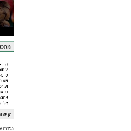
מתכונ
היי, א
עיתונ
סדנאו
ויועצ
ועורכ
טבעונ
אהבה.
אלי 
קישור
מג'דרה עם