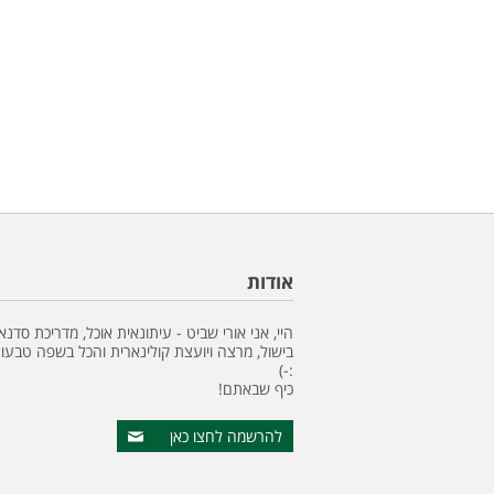
אודות
היי, אני אורי שביט - עיתונאית אוכל, מדריכת סדנא
בישול, מרצה ויועצת קולינארית והכל בשפה טבעונ
:-)
כיף שבאתם!
להרשמה לחצו כאן