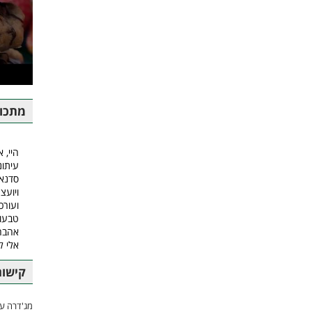
מתכונ
היי, א
עיתונ
סדנאו
ויועצ
ועורכ
טבעונ
אהבה.
אלי 
קישור
מג'דרה עם