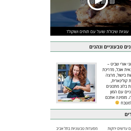
עוגיות שיבולת שועל עם תותים ושוקולד
ים טבעוניים ונהנים
ני אורי שביט –
אית אוכל, מדריכת
ת בישול, מרצה
ת קולינארית,
ת בלוג מתכונים
יים עם המון
 מזמינה אתכם
למטבח
ים
 עדשים ירוקות
מסעדות טבעוניות בתל אביב