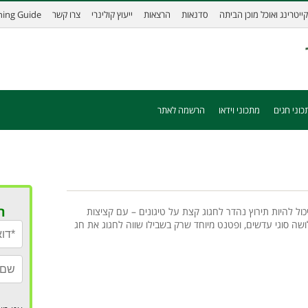
קייטרינג ואוכל מוכן הביתה
סדנאות
הרצאות
ייעוץ קולינרי
צרו קשר
ining Guide
כוני חגים
מתכוני וידאו
הרשמה לאתר
ר
כול להיות תירוץ נהדר לחגוג קצת על טיגונים – עם קציצות
ושה סוגי עדשים, ופטנט מיוחד שרק בשבילו שווה לחגוג את חג