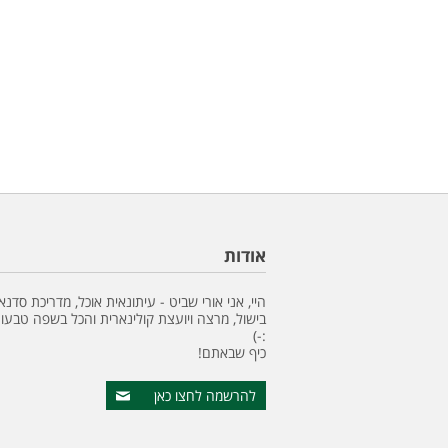
אודות
היי, אני אורי שביט - עיתונאית אוכל, מדריכת סדנא
בישול, מרצה ויועצת קולינארית והכל בשפה טבעונ
:-)
כיף שבאתם!
להרשמה לחצו כאן