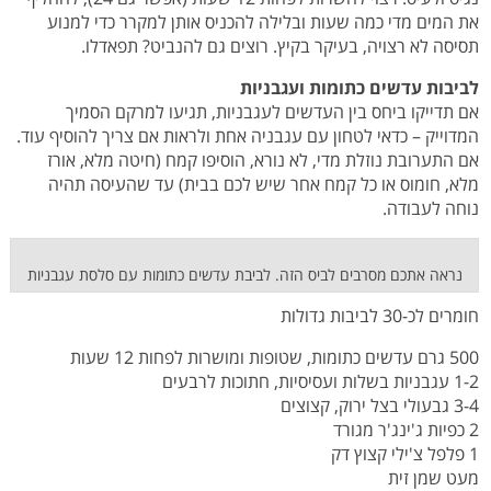
את המים מדי כמה שעות ובלילה להכניס אותן למקרר כדי למנוע
תסיסה לא רצויה, בעיקר בקיץ. רוצים גם להנביט? תפאדלו.
לביבות עדשים כתומות ועגבניות
אם תדייקו ביחס בין העדשים לעגבניות, תגיעו למרקם הסמיך
המדוייק – כדאי לטחון עם עגבניה אחת ולראות אם צריך להוסיף עוד.
אם התערובת נוזלת מדי, לא נורא, הוסיפו קמח (חיטה מלא, אורז
מלא, חומוס או כל קמח אחר שיש לכם בבית) עד שהעיסה תהיה
נוחה לעבודה.
נראה אתכם מסרבים לביס הזה. לביבת עדשים כתומות עם סלסת עגבניות
חומרים לכ-30 לביבות גדולות
500 גרם עדשים כתומות, שטופות ומושרות לפחות 12 שעות
1-2 עגבניות בשלות ועסיסיות, חתוכות לרבעים
3-4 גבעולי בצל ירוק, קצוצים
2 כפיות ג'ינג'ר מגורד
1 פלפל צ'ילי קצוץ דק
מעט שמן זית