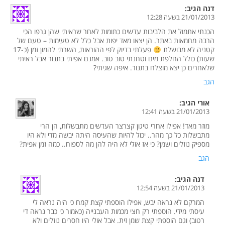
דנה
הגיב:
21/01/2013 בשעה 12:28
הכנתי אתמול את הלביבות עדשים כתומות לאחר שראיתי שהן גרפו הכי
הרבה מחמאות באתר. הן יצאו מאד יפות אבל כלל לא טעימות – טעם של
קטניה לא מבושלת
פעלתי בדיוק לפי ההוראות, השרתי להמון זמן (כ-17
שעות) כולל החלפת מים וטחנתי טוב טוב. אמנם אפיתי בתנור אבל ראיתי
שלאחרים כן יצא מוצלח בתנור. איפה שגיתי?
הגב
אורי
הגיב:
21/01/2013 בשעה 12:41
מוזר מאד! אפילו אחרי טיגון קצרצר העדשים מתבשלות, הן הרי
מתבשלות כל כך מהר.. יכול להיות שהעיסה היתה יבשה מדי ולא היו
מספיק נוזלים ושמן? כי אז אולי לא היה להן מה לספוח.. כמה זמן אפית?
הגב
דנה
הגיב:
21/01/2013 בשעה 12:54
המרקם לא נראה יבש, אפילו הוספתי קצת קמח כי היה נראה לי
עיסתי מידי. הוספתי רק חצי מכמות העבנייה (כאמור כי כבר נראה די
רטוב) וגם הוספתי קצת שמן זית. אבל אולי היו חסרים נוזלים ולא