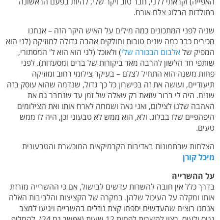
האפייה) וקראתי ללני, חבר טוב ויקר שלי, להיות בפעם הראשונה
בתולדות הבלוג צלם אורח.
שניה לפני המתכונים כמה מילים על האיש היקר הזה – אנחנו
מכירים כבר כמה שנים טובות וחולקים אהבה גדולה למוזיקה (לני הוא
המפיק של
אלבום הבכורה שלי
) ולאוכל (לני הוא הוא ל' המסתורי,
שותפי חד הלשון להרבה מאד ביקורות של ברים ומסעדות). לפני
פחות משנה הוא התחיל לצלם – בעיקר צילומי רחוב ומוזיקה
תיעודיים, ועושה את זה בכישרון כל כך גדול, שנדמה שהוא עוסק בזה
שנים. היה לי ברור שזאת רק שאלה של זמן עד שנחבר גם את
האהבה שלנו לצילום, ואני גאה ושמחה לארח אותו ואת הצילומים
היפהפיים שלו בבלוג. ולא, הוא ממש לא טבעוני וכן, היה לו ממש
טעים.
הצלחות שבתמונות באדיבות הקרמיקאית המוכשרת והטבעונית
מיכל קורן
על ההשרייה
בדרך כלל אין חובה להשרות עדשים לבישול, אם כי ההשרייה מזרזת
אותו ומקלה על העיכול שלהן. במקרה של הקציצות והלביבות האלה
אנחנו רוצים שהעדשים יספחו קצת נוזלים בהשרייה ויגיעו למצב
נגיס ולעיס. רצוי להשרות לפחות 12 שעות (אפשר גם 24), להחליף