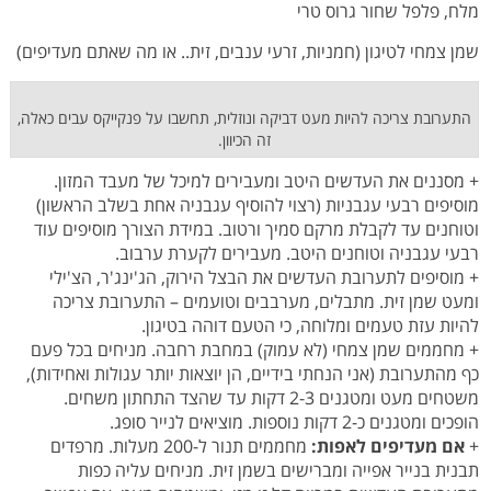
מלח, פלפל שחור גרוס טרי
שמן צמחי לטיגון (חמניות, זרעי ענבים, זית.. או מה שאתם מעדיפים)
התערובת צריכה להיות מעט דביקה ונוזלית, תחשבו על פנקייקס עבים כאלה,
זה הכיוון.
+ מסננים את העדשים היטב ומעבירים למיכל של מעבד המזון.
מוסיפים רבעי עגבניות (רצוי להוסיף עגבניה אחת בשלב הראשון)
וטוחנים עד לקבלת מרקם סמיך ורטוב. במידת הצורך מוסיפים עוד
רבעי עגבניה וטוחנים היטב. מעבירים לקערת ערבוב.
+ מוסיפים לתערובת העדשים את הבצל הירוק, הג'ינג'ר, הצ'ילי
ומעט שמן זית. מתבלים, מערבבים וטועמים – התערובת צריכה
להיות עזת טעמים ומלוחה, כי הטעם דוהה בטיגון.
+ מחממים שמן צמחי (לא עמוק) במחבת רחבה. מניחים בכל פעם
כף מהתערובת (אני הנחתי בידיים, הן יוצאות יותר עגולות ואחידות),
משטחים מעט ומטגנים 2-3 דקות עד שהצד התחתון משחים.
הופכים ומטגנים כ-2 דקות נוספות. מוציאים לנייר סופג.
+
אם מעדיפים לאפות:
מחממים תנור ל-200 מעלות. מרפדים
תבנית בנייר אפייה ומברישים בשמן זית. מניחים עליה כפות