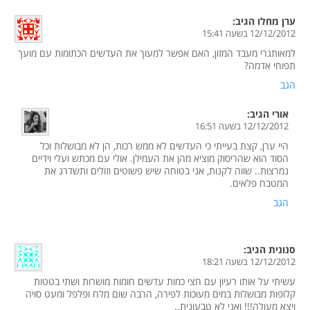
ערן מחלו
הגיב:
12/12/2012 בשעה 15:41
למאותגרי מעבד המזון, האם אפשר למעוך את העדשים הכתומות עם מועך
תפוחי אדמה?
הגב
אורי
הגיב:
12/12/2012 בשעה 16:51
היי ערן, קצת בעייתי כי העדשים לא ממש רכות, הן לא מבושלות וכל
הסוד הוא שהריסוק מוציא מהן את העמילן. אולי עם מכתש ועלי וידיים
נמרצות.. שווה לקנות, אני בטוחה שיש פשוטים וזולים ותשדרג את
המטבח פלאים.
הגב
סנונית
הגיב:
12/12/2012 בשעה 18:21
עשיתי על אותו רעיון עם חצי כמות עדשים חומות מושרות ושתי בטטות
קלופות מבושלות במים מעוכות לפירה, הרבה שום מלח ופלפל ומעט סויה
ויצא מעולה!!! ואני לא טבעונית..