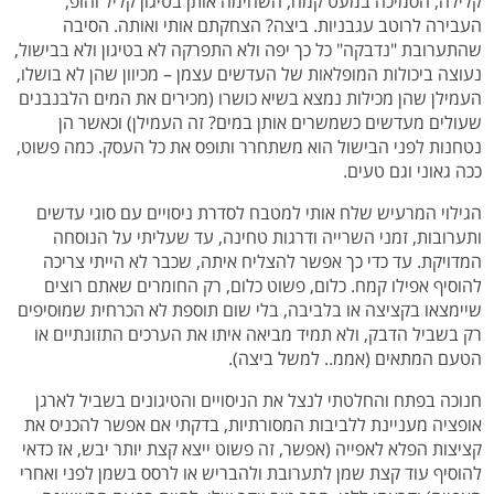
קלילה, הסמיכה במעט קמח, השחימה אותן בטיגון קליל והופ,
העבירה לרוטב עגבניות. ביצה? הצחקתם אותי ואותה. הסיבה
שהתערובת "נדבקה" כל כך יפה ולא התפרקה לא בטיגון ולא בבישול,
נעוצה ביכולות המופלאות של העדשים עצמן – מכיוון שהן לא בושלו,
העמילן שהן מכילות נמצא בשיא כושרו (מכירים את המים הלבנבנים
שעולים מעדשים כשמשרים אותן במים? זה העמילן) וכאשר הן
נטחנות לפני הבישול הוא משתחרר ותופס את כל העסק. כמה פשוט,
ככה גאוני וגם טעים.
הגילוי המרעיש שלח אותי למטבח לסדרת ניסויים עם סוגי עדשים
ותערובות, זמני השרייה ודרגות טחינה, עד שעליתי על הנוסחה
המדויקת. עד כדי כך אפשר להצליח איתה, שכבר לא הייתי צריכה
להוסיף אפילו קמח. כלום, פשוט כלום, רק החומרים שאתם רוצים
שיימצאו בקציצה או בלביבה, בלי שום תוספת לא הכרחית שמוסיפים
רק בשביל הדבק, ולא תמיד מביאה איתו את הערכים התזונתיים או
הטעם המתאים (אממ.. למשל ביצה).
חנוכה בפתח והחלטתי לנצל את הניסויים והטיגונים בשביל לארגן
אופציה מעניינת ללביבות המסורתיות, בדקתי אם אפשר להכניס את
קציצות הפלא לאפייה (אפשר, זה פשוט ייצא קצת יותר יבש, אז כדאי
להוסיף עוד קצת שמן לתערובת ולהבריש או לרסס בשמן לפני ואחרי