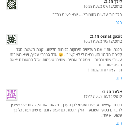
לילך
הגיב:
07/12/2012 בשעה 16:58
הלביבות עדשים כתומות?…. יוצא פשוט נהדר!
הגב
osnat gazit
הגיב:
10/12/2012 בשעה 16:31
הכנתי את זו עם העדשים הירוקות בניחוח הלימוני, קצת חששתי מכל
קליפת הלימון הזו, נראה לי לא קשור..
אבל סמכתי עלייך, ויצא משובח!
עשיתי שתי ורסיות – מטוגנת ואפויה. שתיהן טעימות, אבל המטוגנת יצאה
טיפה שווה יותר..
תודה אורי וחג שמח!!!
הגב
אלעד
הגיב:
10/12/2012 בשעה 17:02
הכנתי קציצות עדשים ועפתי לגן העדן… מצאתי את הקציצות שלי שאכין
לחברים בסופי השבוע… הולך לנסות גם אפונה וגם עדשים ועוד. כל כך
פשוט יא יאמי.
הגב