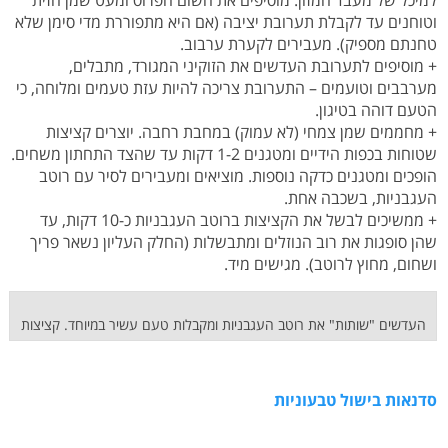
למיכל של מעבד המזון. מוסיפים את השום הפרוס ומעט שמן הזית
וטוחנים עד לקבלת תערובת יציבה (אם היא מתפוררת מדי סימן שלא
טחנתם מספיק). מעבירים לקערת ערבוב.
+ מוסיפים לתערובת העדשים את הזוקיני המגורד, מתבלים,
מערבבים וטועמים – התערובת צריכה להיות עזת טעמים ומלוחה, כי
הטעם דוהה בטיגון.
+ מחממים שמן צמחי (לא עמוק) במחבת רחבה. יוצרים קציצות
שטוחות בכפות הידיים ומטגנים 1-2 דקות עד שהצד התחתון משחים.
הופכים ומטגנים כדקה נוספות. מוציאים ומעבירים לסיר עם רוטב
העגבניות, בשכבה אחת.
+ ממשיכים לבשל את הקציצות ברוטב העגבניות כ-10 דקות, עד
שהן סופגות את רוב הנוזלים ומתבשלות (החלק העליון נשאר פריך
ושחום, מחוץ לרוטב). מגישים מיד.
העדשים "שותות" את רוטב העגבניות ומקבלות טעם עשיר במיוחד. קציצות
סדנאות בישול טבעוניות