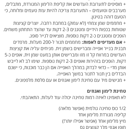
+ מוסיפים לתערובת העדשים את קליפת הלימון המגורדת, מתבלים,
מערבבים וטועמים – התערובת צריכה להיות עזת טעמים ומלוחה, כי
הטעם דוהה בטיגון.
+ מחממים שמן צמחי (לא עמוק) במחבת רחבה. יוצרים קציצות
שטוחות בכפות הידיים ומטגנים 2-3 דקות עד שהצד התחתון משחים.
הופכים ומטגנים כ-2 דקות נוספות. מוציאים לנייר סופג.
+
אם מעדיפים לאפות:
מחממים תנור ל-200 מעלות. מרפדים
תבנית בנייר אפייה ומברישים בשמן זית. מניחים עליה את קציצות
העדשים במרווח קל זו מזו ומברישים אותן במעט שמן זית. אופים כ-5
דקות. הופכים בזהירות ואופים 2-3 דקות נוספות. שימו לב לא לייבש
אותן מדי – כדאי לבדוק במהלך האפייה אם הן כבר מוכנות, כי ישנם
הבדלים בין תנור לתנור במשך האפייה.
+ מגישים מיד עם טחינת לימון ואגוזים או עם סלסת מלפפונים.
טחינת לימון ואגוזים
לא תאמינו לאיזה רמות טחינה יכולה עוד לעלות. התאהבתי.
1/2 כוס טחינה גולמית (אפשר מלאה)
קליפה מגורדת מלימון אחד
מיץ מלימון אחד (אפשר אפילו יותר!)
חופן אגוזי מלך קצוצים גס