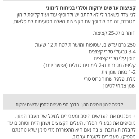
קציצות עדשים ירוקות וסלרי בניחוח לימוני
לני צדק כשאמר לי לא להתבייש ולהוסיף עוד ועוד קליפת לימון
מגורדת, זה מה שהופך את הקציצות האלה מטעימות למופלאות.
חומרים לכ-25 קציצות
250 גרם עדשים, שטופות ומושרות לפחות 12 שעות
3-4 גבעולי סלרי קצוצים
חופן עלי סלרי קצוצים
קליפה מגורדת מ-2 לימונים גדולים (אפשר יותר)
1-2 כפות שמן זית
מלח, פלפל שחור גרוס טרי
שמן צמחי לטיגון
קליפת לימון מוסיפה המון. הדרך הכי טעימה להכין עדשים ירוקות
+ מסננים את העדשים היטב ומעבירים למיכל של מעבד המזון.
מוסיפים את גבעולי הסלרי, העלים הקצוצים ושמן הזית וטוחנים עד
לקבלת תערובת יציבה (אם היא מתפוררת מדי סימן שלא טחנתם
מספיק). מעבירים לקערת ערבוב.