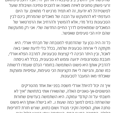
זרעי פשתן טחונים לאיזה מאפה או להכניס טחינה ושיבולת שועל
לפשטידה? לא יודעת, זה לא תמיד מרגיש לי מתאים. עד היום
העדפתי לא להתעקש על הכנה של מאכלים שהמרחק בינם לבין
הטבעונות גדול מדי, אלא להמשיך ולהרחיב את הרפרטואר של
המאכלים שמתאימים לדרך החיים החדשה שלי. אני רק מתעקשת
שהם יהיו הכי טעימים שאפשר.
כל זה היה נכון עד שהזדמנתי למטבחה של חברתי אורלי. היא
תקתקה לי ארוחה טבעונית שלמה, בכלל בלי לדעת שאני באה
לאכול, ובין היתר הכינה לי קציצות טבעוניות. למרבה הפלא אורלי,
חובבת גסטרונומיה ידועה וממש לא טבעונית, בכלל לא ניסתה
להדביק אותן! היא פשוט השתמשה בחומרי הגלם שעמדו לרשותה
כמו שהם, והגישה לי את הקציצות הכי טעימות, עסיסיות ומוצקות
שאכלתי מאז המעבר לטבעונות.
איך זה יכול להיות? אורלי חשפה בפני את אחד מהטריקים
הפשוטים-אך-גאוניים האלה, שהשאירו אותי בתחושת "איך לא
חשבתי על זה קודם" עמוקה. היא השתמשה בעדשים שחורות
שהשרתה במים למשך כמה שעות ו.. לא בישלה אותן! היא פשוט
טחנה אותן, הוסיפה זוקיני מגורד ושום כתוש, שורש חזרת לחריפות