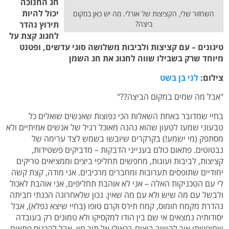
חג החנוכה
יכול להיות
השחזור שלי, הקציצות של אורלי. מה יש כאן במקום
ביצה?
תירוץ נהדר
לחגוג קצת על
טיגונים – עם קציצות ולביבות משלושה סוגי עדשים, ופטנט
מיוחד שרק בשבילו שווה לחגוג את חג השמן
צילום:
לני בן בשט
"אבל מה שמים במקום הביצה??"
בחיי שמדובר באחת השאלות הכי נפוצות שאנשים שואלים כל
טבעוני שמעז לטעון שהוא נהנה מאוכל רגיל של אנשים אמיתיים ולא
מסתפק (מי ישמע!) בקרקרים שיובשו בשמש לצד ערימה של
נבטוטים. פתאום כולם בענייני הדבקות – מדביקים פשטידות,
קציצות, לביבות ועוגות, מחפשים תחליפי ביצים וממציאים טריקים
יחודיים שתופסים תערובות ומחברים מרכיבים. אני מודה, קצת קשה
לי עם הטכניקות האלה – אני לא אוהבת תחליפים, אני אוהבת לאכול
ולבשל עם מה שיש ולא עם מה שאין. נכון שלאחרונה הכנתי חביתה
נהדרת מקמח חומוס, קמח תירס וקרם טופו (בחיי שיצא נפלא), אבל
יסודותיה נמצאים אי שם בין הודו למקסיקו ולא טמונים רק בעובדה
שחיפשתי איך להשיב ביצים-בכאילו אל תוך חיי. אבל להכניס פתאום