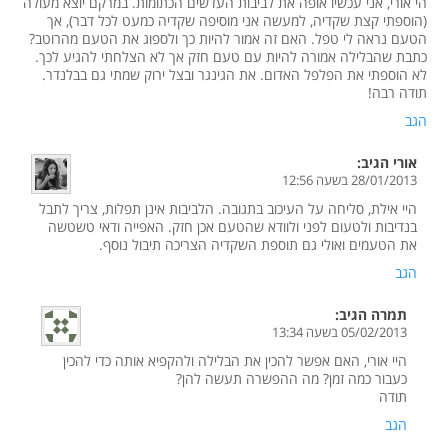
הי אורי, אני עכשיו אופה את לביבות העדשים הכתומות. במרקם יוצא מעולה
(הוספתי קצת שקדיה, למעשה אני מוסיפה שקדיה כמעט לכל דבר), אך
הטעם נראה לי טפל. האם זה אמור להיות כך ולספוג את הטעם מהרוטב?
כתבת שהבלילה אמורה להיות עם טעם חזק אך לא הצלחתי להגיע לכך.
לא הוספתי את הפלפל האדום. את הגינגר ובצל ירוק שמתי גם בבלנדר.
תודה רבה!
הגב
אורי
הגיב:
28/01/2013 בשעה 12:56
היי אילת, סליחה על העיכוב בתגובה. הלביבות אינן תפלות, צריך לתבל
בנדיבות ולטעום לפני ולוודא שהטעם אכן חזק. האפייה ודאי טשטשה
את הטעמים ואולי גם תוספת השקדיה הצריכה תיבול נוסף.
הגב
תמרה
הגיב:
05/02/2013 בשעה 13:34
היי אורי, האם אפשר להכין את הבלילה ולהקפיא אותה כדי להכין
כעבור כמה זמן? מה ההפשרה תעשה להן?
תודה
הגב