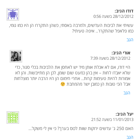
דודו
הגיב:
28/12/2012 בשעה 0:56
עשיתי את לביבות העדשים, ולמרבה באסתי, כשהן התקררו הן היו כמו גומי,
כמו פלאפל שהתקרר.. איפה טעיתי?
הגב
אורי
הגיב:
28/12/2012 בשעה 7:39
היי דודו, אם לא אכלת אותן מיד יש לאחסן את הלביבות בכלי סגור, כדי
שלא יאבדו לחות – אין בהן כמעט שום שומן, לכן הן מתייבשות. והן לא
אמורות להיות טעימות קרות.. אחרי חימום הן היו הרבה יותר מוצלחות
אבל הכי טובות הן כמובן ישר מהמחבת
הגב
יעל
הגיב:
11/01/2013 בשעה 21:52
האם 250 ג' עדשים ירוקות שוות לכוס בערך? כי אין לי משקל…
הגב