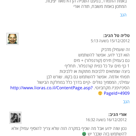
באמת התפורר, בפעם השנייה הן היו מאוד יציבות.
המתכון באמת משובח, תודה אורי
הגב
טליה טל
הגיב:
15/12/2012 בשעה 5:13
זה שעמילן מדביק
הוא דבר ידוע. אפשר להשתמש
גם בעמילן תירס (קורנפלור) + מים
1 כף מים על כל כפית קורנפלור. תחליף
ביצה שמתאים ללביבות מתוקות או ללביבות
תפוחי אדמה. אפשר להשתמש גם בקוזו. שורש לבן
עמילני, המסמיך נוזלים -קיים בדרך כלל במחלקת הבישול
הסיני/יפני/ מקרוביוטי.
http://www.lioras.co.il/ContentPage.asp?
PageId=4909
הגב
אורי
הגיב:
16/12/2012 בשעה 16:32
נכון שזה ידוע אבל מה שכיף במקרה הזה שלא צריך להוסיף עמילן אלא
להשתמש בזה שכבר יש