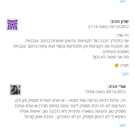
הגב
שרון
הגיב:
19/12/2012 בשעה 21:14
היי אורי,
אני בתהליך הכנה של הקציצות עדשים שחורות ברוטב עגבניות.
אני מטגנת את הקציצות והן מתפרקות ובסוף יוצא עיסה ברוטב עגבניות
(אומנם טעימה).
מה אני עושה לא נכון?
תודה
הגב
אורי
הגיב:
20/12/2012 בשעה 19:04
היי, יכולות להיות כנראה שתי סיבות – או שלא השרית מספיק זמן ולכן
העדשים לא היו רכות מספיק ליצור עיסה (פחות סביר) או שלא טחנת
מספיק טוב והעיסה נשארה פירורית ולא נדבקה טוב. אישית אפילו
כשיצא לי לא לטחון מספיק, הן לא התפרקו.. טיגנת אותן קודם?
הגב