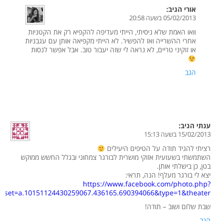
אורי
הגיב:
05/02/2013 בשעה 20:58
וואו האמת שלא ניסיתי, הייתי מעדיפה להקפיא רק את הקטניות
אחרי ההשרייה ואז להפשיר. לא הייתי מקפיאה אותן עם עגבניות
או זוקיני טריים, לא נראה לי שזה יעבור טוב. אבל אפשר לנסות
הגב
ענתי
הגיב:
15/02/2013 בשעה 15:13
רציתי להגיד תודה על הטיפים היעילים
השתמשתי בשעועית אזוקי מושרית לבורגר צמחוני ובגלל החשש ממוקש
בטן, כן בישלתי אותן.
יצא לי בורגר מעלף! הנה, תראי:
https://www.facebook.com/photo.php?
&set=a.10151124430259067.436165.690394066&type=1&theater
שבת שלום ושוב – תודה!
הגב