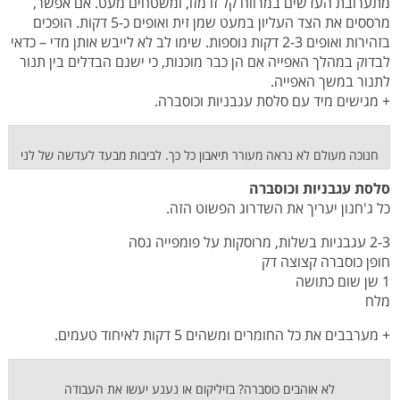
מתערובת העדשים במרווח קל זו מזו, ומשטחים מעט. אם אפשר,
מרססים את הצד העליון במעט שמן זית ואופים כ-5 דקות. הופכים
בזהירות ואופים 2-3 דקות נוספות. שימו לב לא לייבש אותן מדי – כדאי
לבדוק במהלך האפייה אם הן כבר מוכנות, כי ישנם הבדלים בין תנור
לתנור במשך האפייה.
+ מגישים מיד עם סלסת עגבניות וכוסברה.
חנוכה מעולם לא נראה מעורר תיאבון כל כך. לביבות מבעד לעדשה של לני
סלסת עגבניות וכוסברה
כל ג'חנון יעריך את השדרוג הפשוט הזה.
2-3 עגבניות בשלות, מרוסקות על פומפייה גסה
חופן כוסברה קצוצה דק
1 שן שום כתושה
מלח
+ מערבבים את כל החומרים ומשהים 5 דקות לאיחוד טעמים.
לא אוהבים כוסברה? בזיליקום או נענע יעשו את העבודה