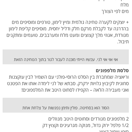
מלח
מים לפי הצורך
+ יוצקים לקערה טחינה גולמית ומיץ לימון, טורפים ומוסיפים מים
בהדרגה עד לקבלת מרקם חלק ודליל יחסית. מוסיפים קליפת לימון
מגורדת, אגוזי מלך קצוצים ומעט מלח ומערבבים. טועמים ומתקנים
תיבול.
אוי אוי אוי לני. עכשיו הייתי מוכנה לעבור לגור בתוך הטחינה הזאת
סלסת מלפפונים
וריאציה שמחברת בין הסלט הרוסי-פולני עם השמיר לבין עוקצנות
סחוגית לקיבוץ גלויות ירקרק. סבתא של לני לימדה אותו את הפטנט
ואני מעבירה הלאה – הקפידו לסחוט היטב את המלפפונים!
הסוד הוא בסחיטה. פולין ותימן נפגשות על צלחת אחת
2 מלפפונים מגורדים וסחוטים היטב מנוזלים
1/2 פלפל ירוק גדול, מנוקה מגרעינים וקצוץ דק
חופן שמיר קצוץ