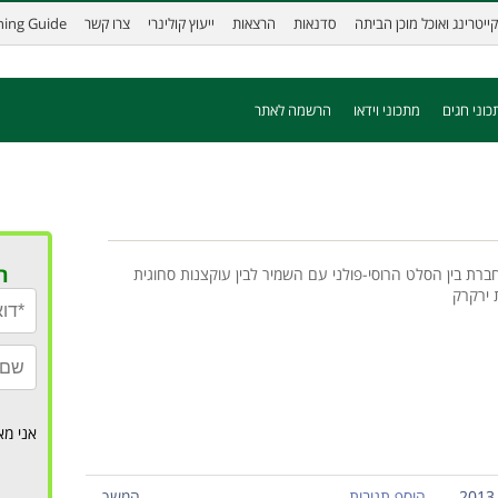
קייטרינג ואוכל מוכן הביתה
סדנאות
הרצאות
ייעוץ קולינרי
צרו קשר
ining Guide
כוני חגים
מתכוני וידאו
הרשמה לאתר
ר
ברת בין הסלט הרוסי-פולני עם השמיר לבין עוקצנות סחוגית
ת ירקרק
אני מא
הוסף תגובות
המשך