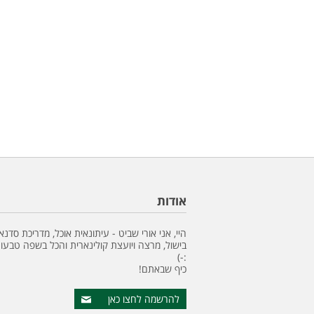
אודות
היי, אני אורי שביט - עיתונאית אוכל, מדריכת סדנא
בישול, מרצה ויועצת קולינארית והכל בשפה טבעונ
:-)
כיף שבאתם!
להרשמה לחצו כאן