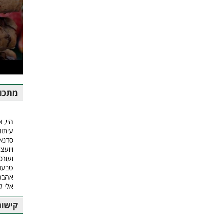
מתכונ
היי, א
עיתונ
סדנאו
ויועצ
ועורכ
טבעונ
אהבה.
אלי ל
קישור