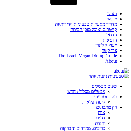
ראשי
מי אני
מדריך מסעדות טבעוניות וידידותיות
קייטרינג ואוכל מוכן הביתה
סדנאות
הרצאות
ייעוץ קולינרי
צרו קשר
The Israeli Vegan Dining Guide
About
שפים מבשלים
מבשלים מסלול מחדש
מהיר וטבעוני
קינוחי פלאות
רק מתכונים
אורז
דגנים
ירקות
כריכים, ממרחים והברקות