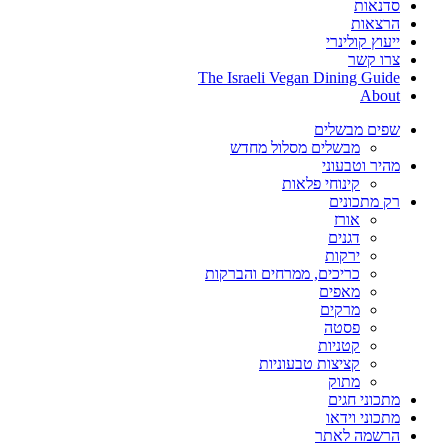
סדנאות
הרצאות
ייעוץ קולינרי
צרו קשר
The Israeli Vegan Dining Guide
About
שפים מבשלים
מבשלים מסלול מחדש
מהיר וטבעוני
קינוחי פלאות
רק מתכונים
אורז
דגנים
ירקות
כריכים, ממרחים והברקות
מאפים
מרקים
פסטה
קטניות
קציצות טבעוניות
מתוק
מתכוני חגים
מתכוני וידאו
הרשמה לאתר