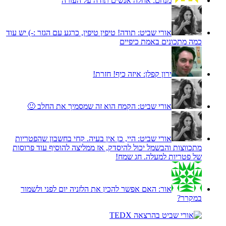
מנחם:
אחלה אנשים תודה על העזרה
אורי שביט:
תודה! טיפין טיפין, כרגע עם הגזר :-) יש עוד
כמה מתכונים באמת כיפיים
ירון קפלן:
איזה כיף! חזרת!
אורי שביט:
הקמח הוא זה שמסמיך את החלב 🙂
אורי שביט:
היי, כן אין בעיה. קחי בחשבון שהפטריות
מתכווצות והבשמל יכול להיסדק, אז ממליצה להוסיף עוד פרוסות
של פטריות למעלה. חג שמח!
אור:
האם אפשר להכין את הלזניה יום לפני ולשמור
במקרר?