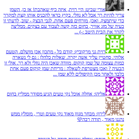
אורי שביט:
היי רוית, איזה כיף שאהבת! אז כן, השמן
צריך להיות רך אבל לא נוזלי. בקיץ כדאי להכניס אותו קצת למקרר
כדי שיתמצק. ואכן, מורחים פעם אחת. לגבי הבצק - שוב, לדעתי זו
בעיה של מזג אוויר, בחום כזה קשה לעבוד עם בצקים. ממליצה
לקרר את הבית היטב :-) ...
רוית גני מרקוביץ:
קודם כל - מתכון אכן מושלם. הטעם
אלוהי. סחטיין עליך אשה יקרה. שאלות כלהלן : גם לי נשארה
כמות עצומה של שמן קוקוס. מוודה שאכן היה נוזלי ולא רך. אולי זו
הבעיה ? ואכן מצטרפת לשאלה : מריחת שמן קוקוס פעם אחת
בלבד ולאחר מכן הקיפולים ללא שמן ...
אליהו:
אחלה אוכל נקי טעים הגיע מסודר ממליץ בחום
לירון:
מבחר מגוון מאוד נקי טעים וטרי , מומלץ ממש
נהננו מאוד , תודה רבה🩷