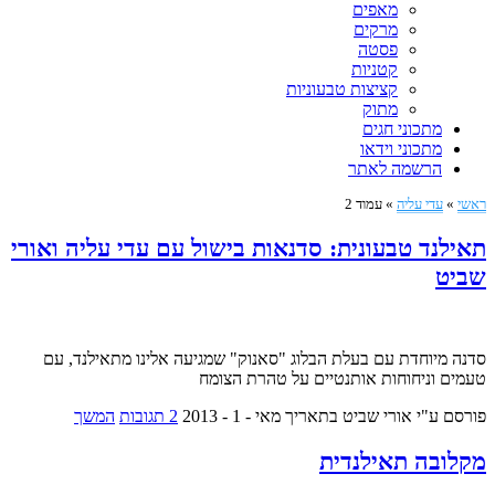
מאפים
מרקים
פסטה
קטניות
קציצות טבעוניות
מתוק
מתכוני חגים
מתכוני וידאו
הרשמה לאתר
ראשי
»
עדי עליה
»
עמוד 2
תאילנד טבעונית: סדנאות בישול עם עדי עליה ואורי
שביט
סדנה מיוחדת עם בעלת הבלוג "סאנוק" שמגיעה אלינו מתאילנד, עם
טעמים וניחוחות אותנטיים על טהרת הצומח
פורסם ע"י אורי שביט
בתאריך מאי - 1 - 2013
2 תגובות
המשך
מקלובה תאילנדית