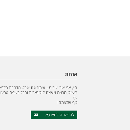
אודות
היי, אני אורי שביט - עיתונאית אוכל, מדריכת סדנא
בישול, מרצה ויועצת קולינארית והכל בשפה טבעונ
:-)
כיף שבאתם!
להרשמה לחצו כאן