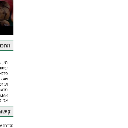
מתכונ
היי, א
עיתונ
סדנאו
ויועצ
ועורכ
טבעונ
אהבה.
אלי 
קישור
מג'דרה עם