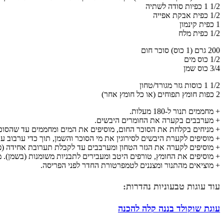
1/2 1 כפיות סודה לשתיה
1/2 כפית אבקת אפייה
1 כפית קינמון
1/2 כפית מלח
200 גרם (1 כוס) סוכר חום
1/2 כוס מים
3/4 כוס שמן
1/2 1 כוסות גזר מגורד/טחון
2 כפות חומץ תפוחים (או כל חומץ אחר)
+ מחממים תנור ל-180 מעלות.
+ מערבבים בקערה את החומרים היבשים.
+ מניחים בקלחת את הסוכר החום, מוסיפים את המים ומחממים עד שהסוכר
+ מוסיפים לקערת היבשים לסירוגין את מי הסוכר והשמן, תוך כדי ערבוב ע
+ מוסיפים לקערה את הגזר הטחון ומערבבים עד לקבלת תערובת אחידה (פה 
+ מוסיפים את החומץ, טורפים היטב ומעבירים לתבניות משומנות (בשמן). מכניסים מיד
+ מוציאים מהתנור ומצננים לטמפרטורת החדר לפני הפריסה.
עוד עוגות טבעוניות נהדרות:
עוגת שוקולד בננה קלה להכנה