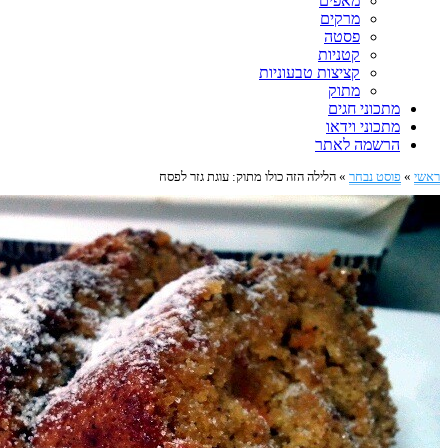
מאפים
מרקים
פסטה
קטניות
קציצות טבעוניות
מתוק
מתכוני חגים
מתכוני וידאו
הרשמה לאתר
ראשי
»
פוסט נבחר
»
הלילה הזה כולו מתוק: עוגת גזר לפסח