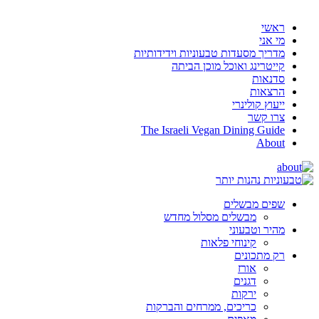
ראשי
מי אני
מדריך מסעדות טבעוניות וידידותיות
קייטרינג ואוכל מוכן הביתה
סדנאות
הרצאות
ייעוץ קולינרי
צרו קשר
The Israeli Vegan Dining Guide
About
שפים מבשלים
מבשלים מסלול מחדש
מהיר וטבעוני
קינוחי פלאות
רק מתכונים
אורז
דגנים
ירקות
כריכים, ממרחים והברקות