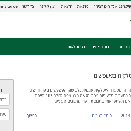
קייטרינג ואוכל מוכן הביתה
סדנאות
הרצאות
ייעוץ קולינרי
צרו קשר
ining Guide
כוני חגים
מתכוני וידאו
הרשמה לאתר
יטלקיה בפשפשים
ר
ת: עולי ציון 16, יפו. טל. 057-9443711 מה זה: מסעדה איטלקית עממית בלב שוק הפשפשים ביפו. גולשים
ר מסעדות טבעוניות מפת הגעה הצג מפה גדולה יותר הייתם
ם תשתפו אותי בתגובות עוד מתכונים טעימים
הוסף תגובות
המשך