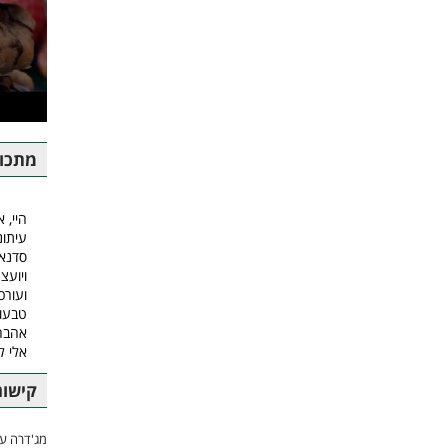
מתכונ
היי, א
עיתונ
סדנאו
ויועצ
ועורכ
טבעונ
אהבה.
אלי 
קישור
מג'דרה עם