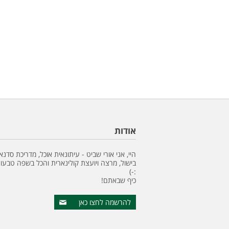
אודות
היי, אני אורי שביט - עיתונאית אוכל, מדריכת סדנא
בישול, מרצה ויועצת קולינארית והכל בשפה טבעונ
:-)
כיף שבאתם!
להרשמה לחצו כאן